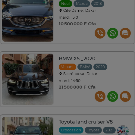
Neuf
Mazda
2018
Automatique
Cité Damel, Dakar
mardi, 15:01
10 500 000 F Cfa
BMW X5 _2020
Venant
BMW
2020
Automatiqu
Sacré-cœur, Dakar
mardi, 14:50
21 500 000 F Cfa
Toyota land cruiser V8
D'occasion
Toyota
2021
Automat