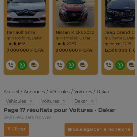
Renault Sm6
Nissan Kicks 2022
Nord foire, Dakar
Mamelles, Dakar
Liberte 6, Daka
lundi, 16:16
lundi, 20:57
mercredi, 12:18
7 000 000 F CFA
9 000 000 F CFA
12 500 000 F 
Accueil
Annonces
Véhicules
Voitures
Dakar
Véhicules
Voitures
Dakar
Page 17 résultats pour Voitures - Dakar
3930 résultats trouvés
Filtrer
Sauvegarder la recherche