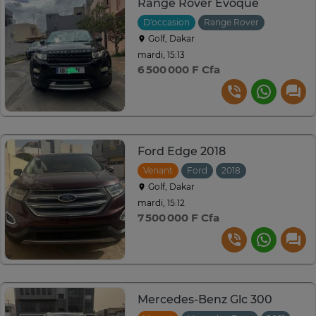
Range Rover Évoque
D'occasion
Range Rover
2013
Au
Golf, Dakar
mardi, 15:13
6 500 000 F Cfa
Ford Edge 2018
Venant
Ford
2018
Automatique
Golf, Dakar
mardi, 15:12
7 500 000 F Cfa
Mercedes-Benz Glc 300