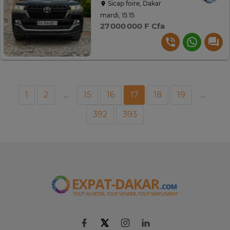
Sicap foire, Dakar
mardi, 15:15
27 000 000 F Cfa
1
2
...
15
16
17
18
19
...
392
393