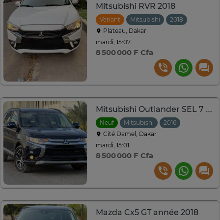
Mitsubishi RVR 2018
Venant
Mitsubishi
2018
Automat
Plateau, Dakar
mardi, 15:07
8 500 000 F Cfa
Mitsubishi Outlander SEL 7 places 4 cylindres
Neuf
Mitsubishi
2016
Automatiq
Cité Damel, Dakar
mardi, 15:01
8 500 000 F Cfa
Mazda Cx5 GT année 2018