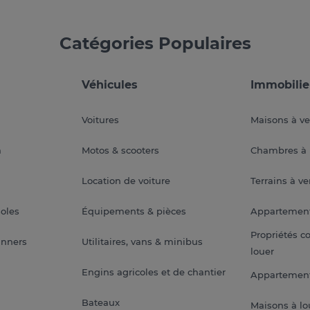
Catégories Populaires
Véhicules
Immobilie
Voitures
Maisons à v
a
Motos & scooters
Chambres à 
Location de voiture
Terrains à v
soles
Équipements & pièces
Appartemen
Propriétés c
anners
Utilitaires, vans & minibus
louer
Engins agricoles et de chantier
Appartement
Bateaux
Maisons à lo