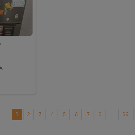
h
A
1
2
3
4
5
6
7
8
...
86