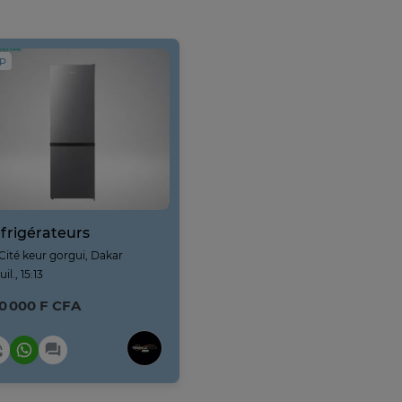
IP
frigérateurs
Cité keur gorgui, Dakar
juil., 15:13
0 000 F CFA