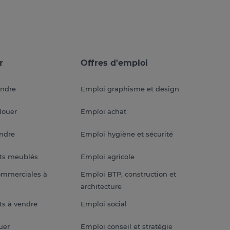
r
Offres d'emploi
endre
Emploi graphisme et design
louer
Emploi achat
endre
Emploi hygiène et sécurité
ts meublés
Emploi agricole
ommerciales à
Emploi BTP, construction et
architecture
s à vendre
Emploi social
uer
Emploi conseil et stratégie