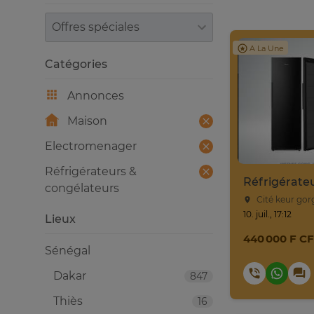
Trier par
A La Une
Catégories
Annonces
Maison
Electromenager
Réfrigérateurs &
Réfrigérate
congélateurs
Cité keur gor
10. juil., 17:12
Lieux
440 000 F C
Sénégal
Dakar
847
Thiès
16