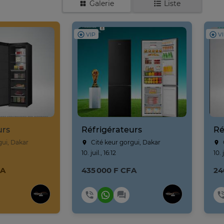
Galerie
Liste
VIP
V
urs
Réfrigérateurs
Ré
gui, Dakar
Cité keur gorgui, Dakar
10. juil., 16:12
10. 
FA
435 000 F CFA
24