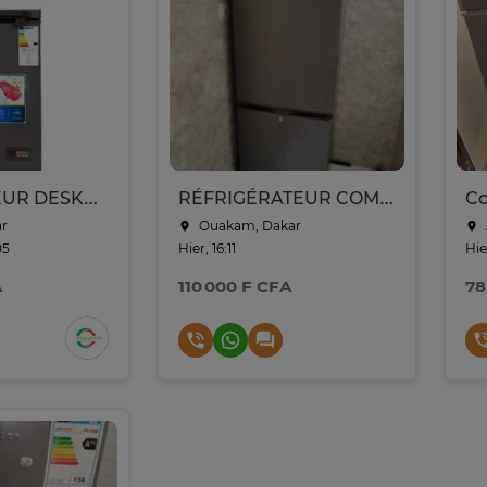
CONGELATEUR DESKA HORIZONTAL 150LITRES GRIS FRZ135DK
RÉFRIGÉRATEUR COMBINÉ ASTECH FC-280PS - 260L
Co
ar
Ouakam, Dakar
05
Hier, 16:11
Hie
A
110 000 F CFA
78