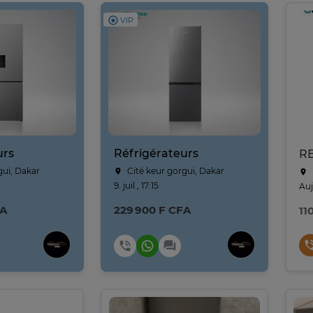
VIP
urs
Réfrigérateurs
gui, Dakar
Cité keur gorgui, Dakar
9. juil., 17:15
Auj
FA
229 900 F CFA
11