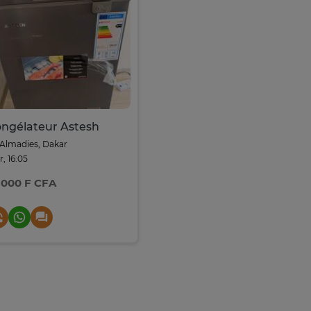
ngélateur Astesh
Almadies, Dakar
r, 16:05
 000 F CFA