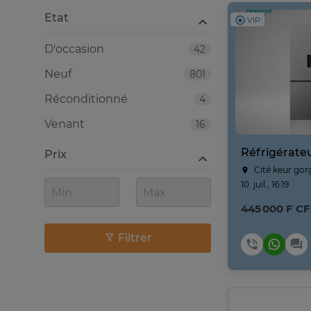
Etat
VIP
D'occasion
42
Neuf
801
Réconditionné
4
Venant
16
Réfrigérate
Prix
Cité keur gor
10. juil., 16:19
445 000 F C
Filtrer