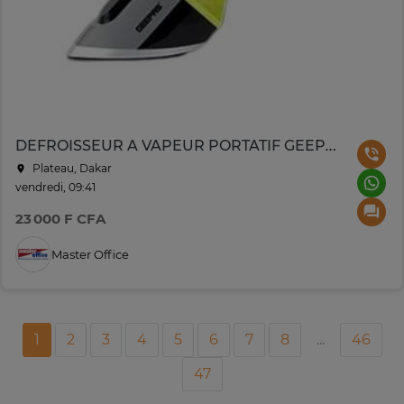
DEFROISSEUR A VAPEUR PORTATIF GEEPAS 0.17L
Plateau, Dakar
vendredi, 09:41
23 000 F CFA
Master Office
1
2
3
4
5
6
7
8
...
46
47