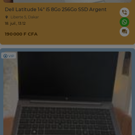
Dell Latitude 14" i5 8Go 256Go SSD Argent
Liberte 5, Dakar
18. juil., 13:12
190 000 F CFA
VIP