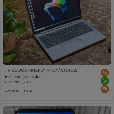
HP ZBOOK FIREFLY 14 G7 / CORE i5
Gueule-Tapée, Dakar
Aujourd'hui, 21:05
225 000 F CFA