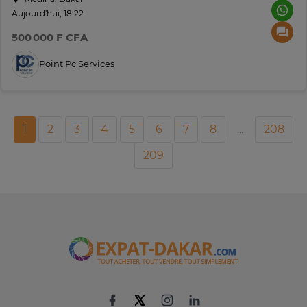
Aujourd'hui, 18:22
500 000 F CFA
Point Pc Services
1
2
3
4
5
6
7
8
...
208
209