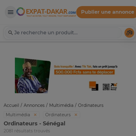
Publier une annonce
Expat-Dakar
Té
Accueil
Annonces
Multimédia
Ordinateurs
Multimédia
Ordinateurs
Ordinateurs - Sénégal
2081 résultats trouvés