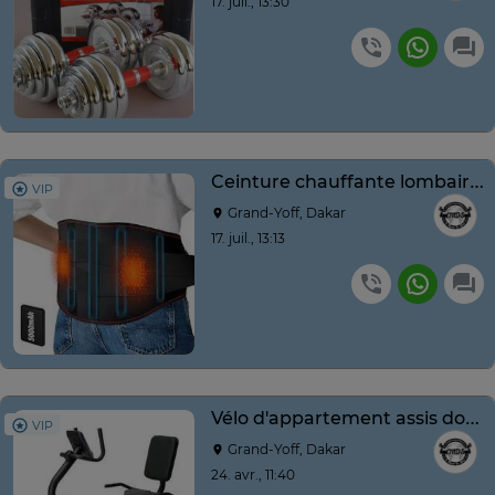
17. juil., 13:30
Ceinture chauffante lombaire rechargeable 5000mAh noire
VIP
Grand-Yoff, Dakar
17. juil., 13:13
Vélo d'appartement assis dossier ergonomique noir
VIP
Grand-Yoff, Dakar
24. avr., 11:40