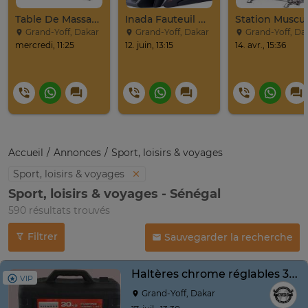
Table De Massage Pliante Bois Avec Accessoires Noirs
Inada Fauteuil Massage Complet Corps
Grand-Yoff, Dakar
Grand-Yoff, Dakar
Grand-Yoff, Da
mercredi, 11:25
12. juin, 13:15
14. avr., 15:36
Accueil
Annonces
Sport, loisirs & voyages
Sport, loisirs & voyages
Sport, loisirs & voyages - Sénégal
590 résultats trouvés
Filtrer
Sauvegarder la recherche
Haltères chrome réglables 30 kg avec mallette
VIP
Grand-Yoff, Dakar