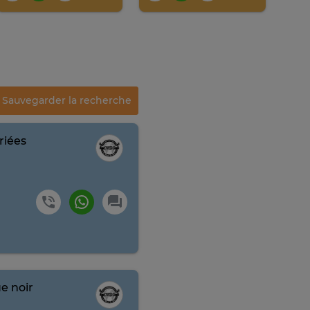
Sauvegarder la recherche
riées
e noir