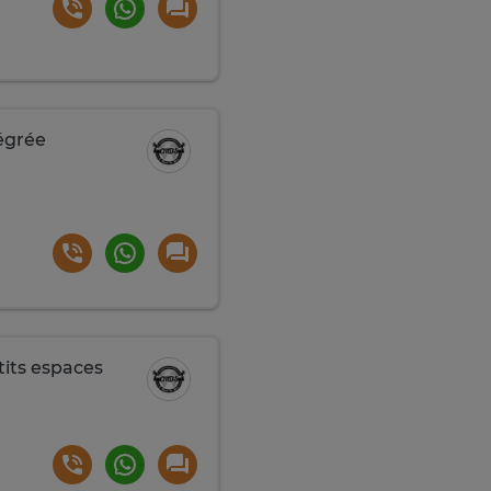
tégrée
tits espaces