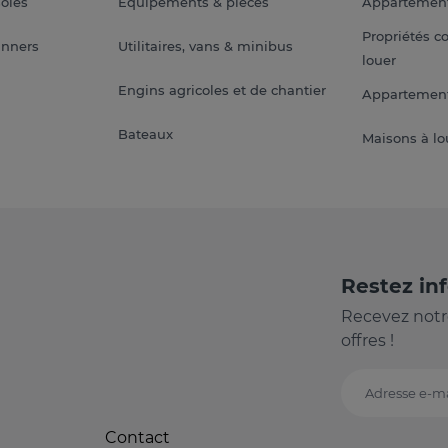
soles
Équipements & pièces
Appartemen
Propriétés c
anners
Utilitaires, vans & minibus
louer
Engins agricoles et de chantier
Appartement
Bateaux
Maisons à lo
Restez in
Recevez notr
offres !
Adresse e-ma
Contact