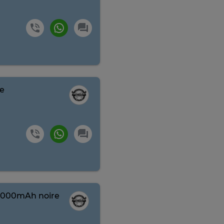
te
 5000mAh noire