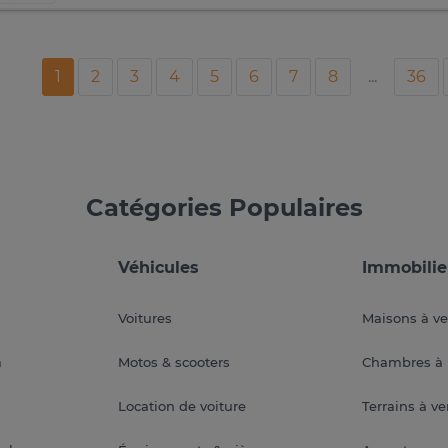
1
2
3
4
5
6
7
8
...
36
Catégories Populaires
Véhicules
Immobilie
Voitures
Maisons à v
a
Motos & scooters
Chambres à 
Location de voiture
Terrains à v