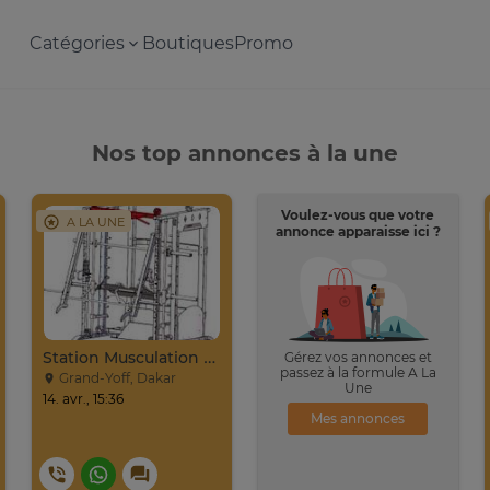
Catégories
Boutiques
Promo
Nos top annonces à la une
Voulez-vous que votre
A LA UNE
annonce apparaisse ici ?
Station Musculation Multifonctions Acier Gris Et Rouge
Gérez vos annonces et
passez à la formule A La
Grand-Yoff, Dakar
Une
14. avr., 15:36
Mes annonces