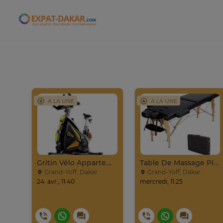
Expat-Dakar
A LA UNE
A LA UNE
Inada Fauteuil Massage Complet Corps
Gritin Vélo Appartement Noir Orange Réglable
Table De Massage Pliante Bois Avec Accessoires Noirs
Grand-Yoff, Dakar
Grand-Yoff, Dakar
24. avr., 11:40
mercredi, 11:25