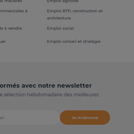
ts meublés
Emploi agricole
ommerciales à
Emploi BTP, construction et
architecture
s à vendre
Emploi social
uer
Emploi conseil et stratégie
formés avec notre newsletter
e sélection hebdomadaire des meilleures
Je m'abonne
il