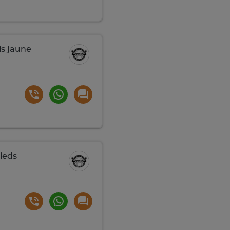
is jaune
ieds