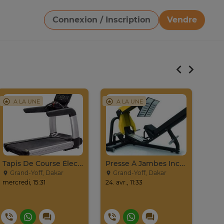
Connexion / Inscription
Vendre
Télécharger une image
A LA UNE
A LA UNE
A
Tapis De Course Électrique
Presse À Jambes Inclinée Noire Et Jaune Fitness
Grand-Yoff, Dakar
Grand-Yoff, Dakar
Gr
mercredi, 15:31
24. avr., 11:33
12. ju