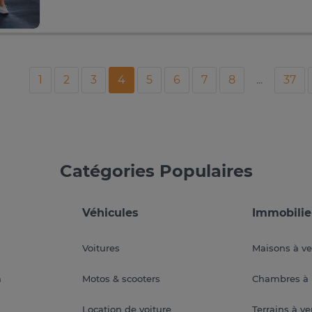
1
2
3
4
5
6
7
8
...
37
Catégories Populaires
Véhicules
Immobilie
Voitures
Maisons à v
a
Motos & scooters
Chambres à 
Location de voiture
Terrains à v