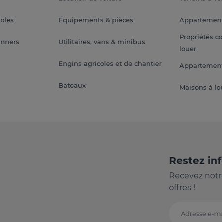
soles
Équipements & pièces
Appartemen
Propriétés c
anners
Utilitaires, vans & minibus
louer
Engins agricoles et de chantier
Appartement
Bateaux
Maisons à lo
Restez in
Recevez notr
offres !
Adresse e-ma