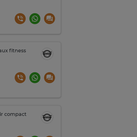
aux fitness
ir compact