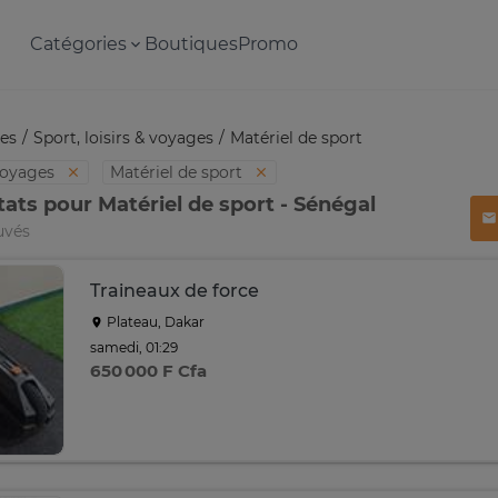
Catégories
Boutiques
Promo
es
Sport, loisirs & voyages
Matériel de sport
 voyages
Matériel de sport
tats pour Matériel de sport - Sénégal
uvés
Traineaux de force
Plateau, Dakar
samedi, 01:29
650 000 F Cfa