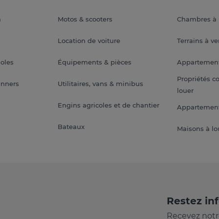
a
Motos & scooters
Chambres à 
Location de voiture
Terrains à v
soles
Équipements & pièces
Appartemen
Propriétés c
anners
Utilitaires, vans & minibus
louer
Engins agricoles et de chantier
Appartement
Bateaux
Maisons à lo
Restez in
Recevez notr