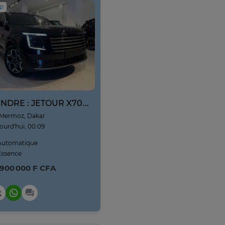
IP
VENDRE : JETOUR X70L NEUF NOUVEAU MODÈLE ANNE 2026
Mermoz, Dakar
ourd'hui, 00:09
utomatique
ssence
 900 000 F CFA