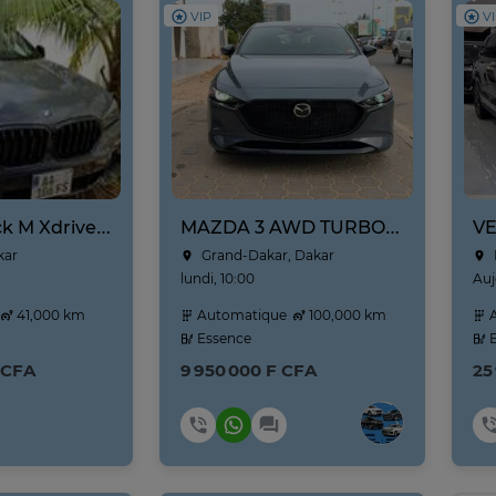
VIP
V
BMW X6 pack M Xdrive 40i Année 2021-2022 prix négociable
MAZDA 3 AWD TURBO 2021
kar
Grand-Dakar, Dakar
lundi, 10:00
Auj
41,000 km
Automatique
100,000 km
A
Essence
E
 CFA
9 950 000 F CFA
25