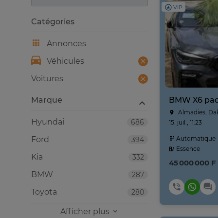
VIP
Catégories
Annonces
Véhicules
Voitures
Marque
Almadies, Da
Hyundai
686
15. juil., 11:23
Ford
Automatique
394
Essence
Kia
332
45 000 000 F
BMW
287
Toyota
280
Afficher plus