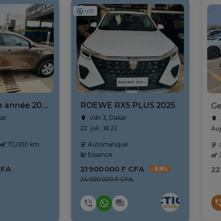
VIP
Kia Sportage année 2025
ROEWE RX5 PLUS 2025
kar
vdn 3, Dakar
22. juil., 18:22
Auj
70,000 km
Automatique
A
Essence
2
CFA
21 900 000 F CFA
22
- 8.8%
24 000 000 F CFA