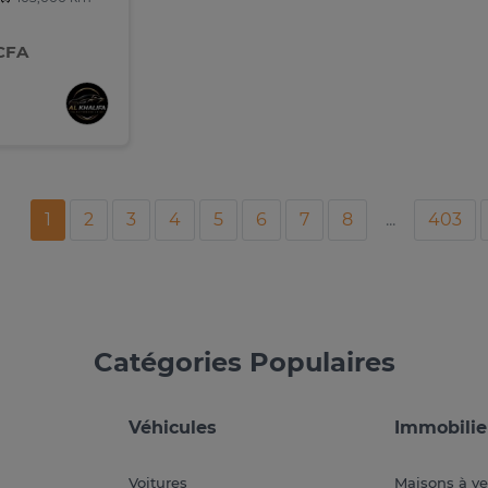
 CFA
1
2
3
4
5
6
7
8
...
403
Catégories Populaires
Véhicules
Immobilie
Voitures
Maisons à v