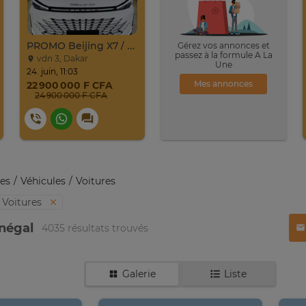
PROMO Beijing X7 / 2025
Gérez vos annonces et
passez à la formule A La
vdn 3, Dakar
Une
24. juin, 11:03
Mes annonces
22 900 000 F CFA
24 900 000 F CFA
es
Véhicules
Voitures
Voitures
énégal
4035 résultats trouvés
Galerie
Liste