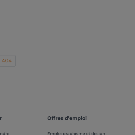
404
r
Offres d'emploi
endre
Emploi graphisme et design