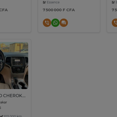
Essence
E
 CFA
7 500 000 F CFA
7 
JEEP GRAND CHEROKEE LIMITED Année : 2017
Dakar
5
103,000 km