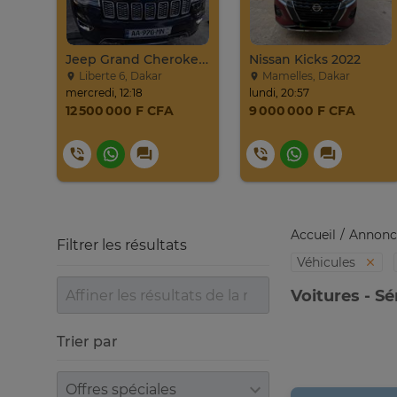
HYUNDAI SONATA 2016
Jeep Grand Cherokee Overland 2019 À Vendre
Nissan Kicks 2022
Liberte 6, Dakar
Mamelles, Dakar
mercredi, 12:18
lundi, 20:57
12 500 000 F CFA
9 000 000 F CFA
Accueil
Annonc
Filtrer les résultats
Véhicules
Voitures - S
Trier par
Trier par