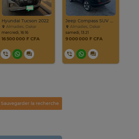
Hyundai Tucson 2022
Jeep Compass SUV Noir Essence Automatique
Jet
Almadies, Dakar
Almadies, Dakar
vd
mercredi, 16:16
samedi, 13:21
23. ju
16 500 000 F CFA
9 000 000 F CFA
17 
18
Sauvegarder la recherche