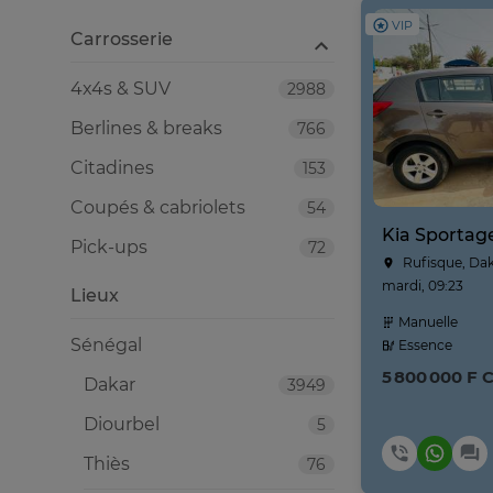
VIP
Carrosserie
4x4s & SUV
2988
Berlines & breaks
766
Citadines
153
Coupés & cabriolets
54
Pick-ups
72
Rufisque, Da
mardi, 09:23
Lieux
Manuelle
Sénégal
Essence
5 800 000 F 
Dakar
3949
Diourbel
5
Thiès
76