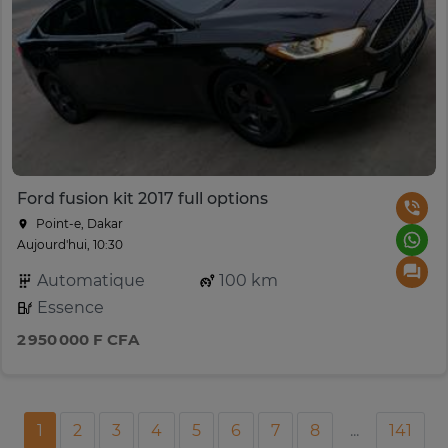
Ford fusion kit 2017 full options
Point-e, Dakar
Aujourd'hui, 10:30
Automatique
100 km
Essence
2 950 000 F CFA
1
2
3
4
5
6
7
8
...
141