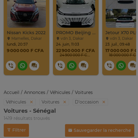
Nissan Kicks 2022
PROMO Beijing X7 / 2025
Mamelles, Dakar
vdn 3, Dakar
vdn 3, Dakar
lundi, 20:57
24. juin, 11:03
23. juil., 09:48
9 000 000 F CFA
22 900 000 F CFA
17 000 000 F 
24 900 000 F CFA
18 000 000 F C
Accueil
Annonces
Véhicules
Voitures
Véhicules
Voitures
D'occasion
Voitures - Sénégal
1419 résultats trouvés
Filtrer
Sauvegarder la recherche