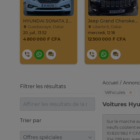
Jeep Compass SUV Noir Essence Automatique
HYUNDAI SONATA 2016
Jeep Grand Cherokee Overland 2019 À Vendre
Guediawaye, Dakar
Liberte 6, Dakar
20. juil., 13:52
mercredi, 12:18
4 800 000 F CFA
12 500 000 F CFA
Accueil
Annonc
Filtrer les résultats
Véhicules
Voitures Hyu
Trier par
Sur le marché a
neufs coûtent e
10 820 982 F CF
Trier par
104 299 km, av