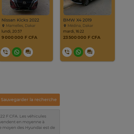
Nissan Kicks 2022
BMW X4 2019
Mamelles, Dakar
Médina, Dakar
vd
lundi, 20:57
mardi, 16:22
24. ju
9 000 000 F CFA
23 500 000 F CFA
22 
24
Sauvegarder la recherche
22 F CFA. Les véhicules
e vendent en moyenne à
age moyen des Hyundai est de