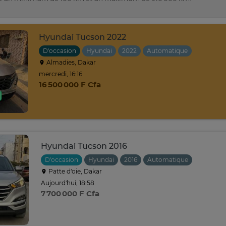
Hyundai Tucson 2022
D'occasion
Hyundai
2022
Automatique
Almadies, Dakar
mercredi, 16:16
16 500 000 F Cfa
Hyundai Tucson 2016
D'occasion
Hyundai
2016
Automatique
Patte d‘oie, Dakar
Aujourd'hui, 18:58
7 700 000 F Cfa