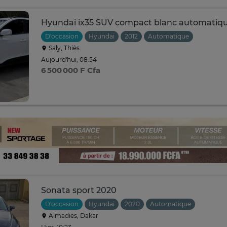
Hyundai ix35 SUV compact blanc automatiq
D'occasion
Hyundai
2012
Automatique
Saly, Thiès
Aujourd'hui, 08:54
6 500 000 F Cfa
Sonata sport 2020
D'occasion
Hyundai
2020
Automatique
Almadies, Dakar