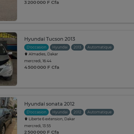
3 200 000 F Cfa
Hyundai Tucson 2013
D'occasion
Hyundai
2013
Automatique
Almadies, Dakar
mercredi, 16:44
4 500 000 F Cfa
Hyundai sonata 2012
D'occasion
Hyundai
2012
Automatique
Liberte 6 extension, Dakar
mercredi, 13:55
2 500 000 F Cfa