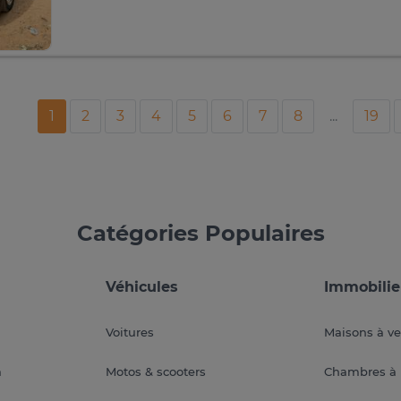
1
2
3
4
5
6
7
8
...
19
Catégories Populaires
Véhicules
Immobilie
Voitures
Maisons à v
a
Motos & scooters
Chambres à 