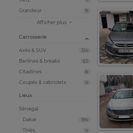
1
Grandeur
9
Afficher plus
Carrosserie
4x4s & SUV
124
Berlines & breaks
63
Citadines
8
Coupés & cabriolets
4
Lieux
Sénégal
Dakar
194
Thiès
4