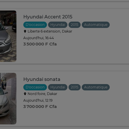
Hyundai Accent 2015
D'occasion
Hyundai
2015
Automatique
Liberte 6 extension, Dakar
Aujourd'hui, 16:44
3 500 000 F Cfa
Hyundai sonata
D'occasion
Hyundai
2015
Automatique
Nord foire, Dakar
Aujourd'hui, 12:19
3 700 000 F Cfa