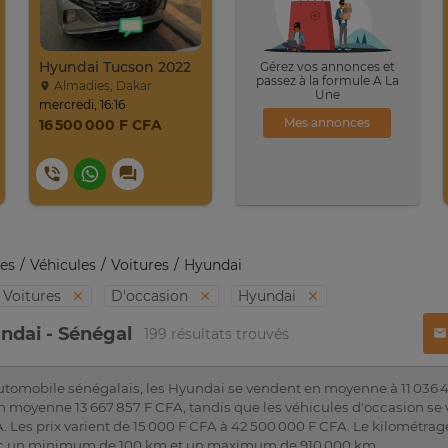
Hyundai Tucson 2022
Gérez vos annonces et
passez à la formule A La
Almadies, Dakar
Une
mercredi, 16:16
Mes annonces
16 500 000 F CFA
es
Véhicules
Voitures
Hyundai
Voitures
D'occasion
Hyundai
ndai - Sénégal
199 résultats trouvés
utomobile sénégalais, les Hyundai se vendent en moyenne à 11 036 4
n moyenne 13 667 857 F CFA, tandis que les véhicules d'occasion s
A. Les prix varient de 15 000 F CFA à 42 500 000 F CFA. Le kilométr
ec un minimum de 100 km et un maximum de 910 000 km.