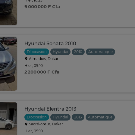
Hier, 10:23
9 000 000 F Cfa
Hyundai Sonata 2010
D'occasion
Hyundai
2010
Automatique
Almadies, Dakar
Hier, 09:10
2 200 000 F Cfa
Hyundai Elentra 2013
D'occasion
Hyundai
2013
Automatique
Sacré-cœur, Dakar
Hier, 09:10