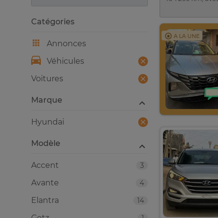
Catégories
A LA UNE
Annonces
Véhicules
Voitures
Marque
Hyundai
Modèle
Accent
3
Avante
4
Elantra
14
Getz