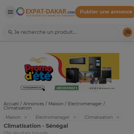
Publier une annonce
Expat-Dakar
Té
Accueil
Annonces
Maison
Electromenager
Climatisation
Maison
Electromenager
Climatisation
Climatisation - Sénégal
594 résultats trouvés