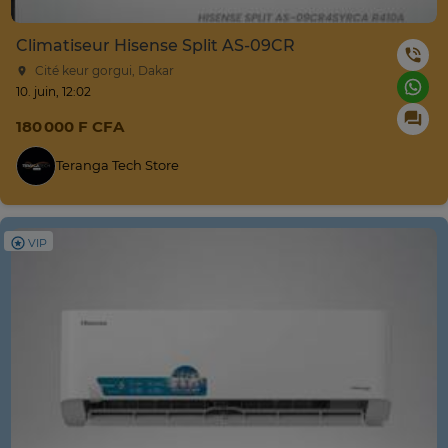
Climatiseur Hisense Split AS-09CR
Cité keur gorgui, Dakar
10. juin, 12:02
180 000 F CFA
Teranga Tech Store
VIP