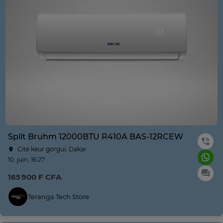
Split Bruhm 12000BTU R410A BAS-12RCEW
Cité keur gorgui, Dakar
10. juin, 16:27
165 900 F CFA
Teranga Tech Store