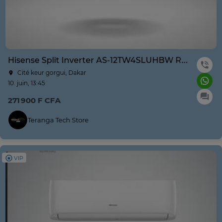
Hisense Split Inverter AS-12TW4SLUHBW R410A Blanc Wifi
Cité keur gorgui, Dakar
10. juin, 13:45
271 900 F CFA
Teranga Tech Store
VIP