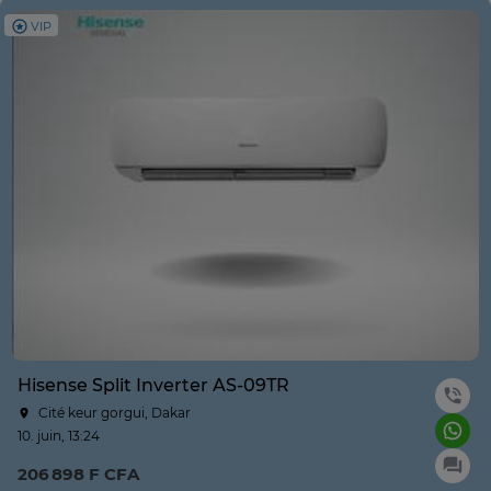
VIP
Hisense Split Inverter AS-09TR
Cité keur gorgui, Dakar
10. juin, 13:24
206 898 F CFA