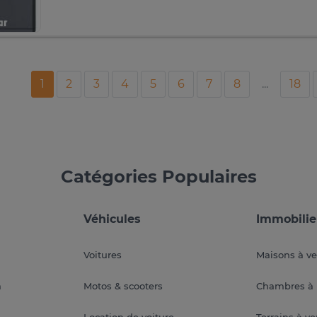
1
2
3
4
5
6
7
8
...
18
Catégories Populaires
Véhicules
Immobilie
Voitures
Maisons à v
a
Motos & scooters
Chambres à 