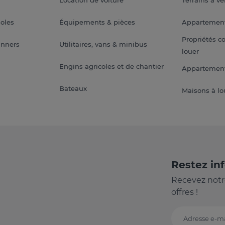
Location de voiture
Terrains à v
soles
Équipements & pièces
Appartemen
Propriétés c
anners
Utilitaires, vans & minibus
louer
Engins agricoles et de chantier
Appartement
Bateaux
Maisons à lo
Restez in
Recevez notr
offres !
Adresse e-ma