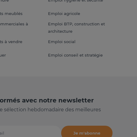
endre
Emploi hygiène et sécurité
ts meublés
Emploi agricole
ommerciales à
Emploi BTP, construction et
architecture
s à vendre
Emploi social
uer
Emploi conseil et stratégie
formés avec notre newsletter
e sélection hebdomadaire des meilleures
Je m'abonne
il