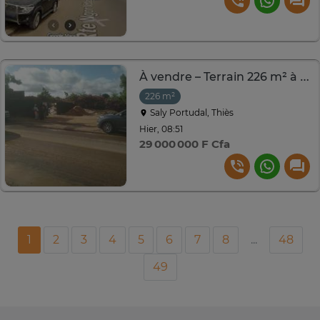
À vendre – Terrain 226 m² à Saly (Direct propriétaire)
226 m²
Saly Portudal, Thiès
Hier, 08:51
29 000 000 F Cfa
1
2
3
4
5
6
7
8
...
48
49