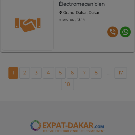
Électromecanicien
Grand-Dakar, Dakar
mercredi, 13:14
1
2
3
4
5
6
7
8
...
17
18