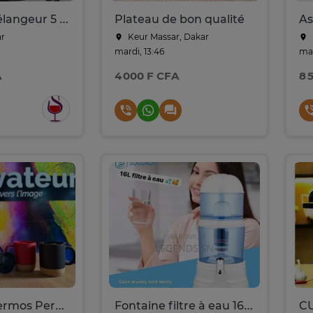
Batteuse Mélangeur 5 Litres
Plateau de bon qualité
ar
Keur Massar, Dakar
mardi, 13:46
mar
A
4 000 F CFA
8 
Mugs ou Thermos Personnalisés
Fontaine filtre à eau 16 litres