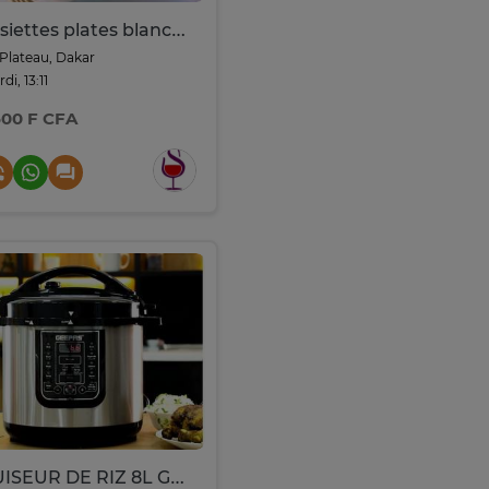
Assiettes plates blanches – Lot de 10, classique
Plateau, Dakar
di, 13:11
500 F CFA
CUISEUR DE RIZ 8L GEEPAS GMC35029 DIGITAL NOIR SILVER