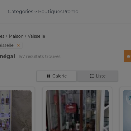
Catégories
Boutiques
Promo
es
Maison
Vaisselle
aisselle
énégal
197 résultats trouvés
Galerie
Liste