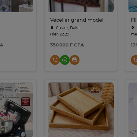
Vecelier grand model
Fi
r
Castor, Dakar
Hier, 22:29
mer
FA
350 000 F CFA
13