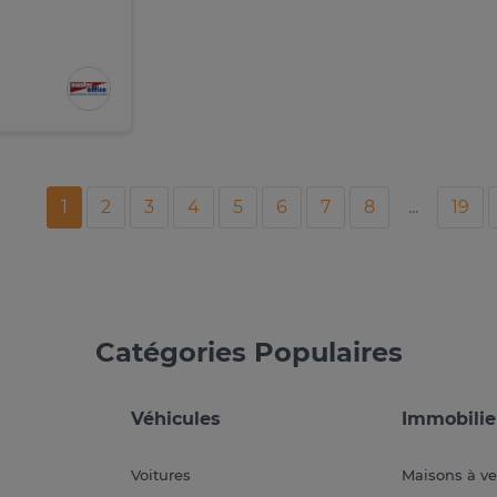
1
2
3
4
5
6
7
8
...
19
Catégories Populaires
Véhicules
Immobilie
Voitures
Maisons à v