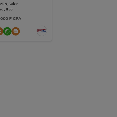
VDN, Dakar
di, 11:30
 000 F CFA