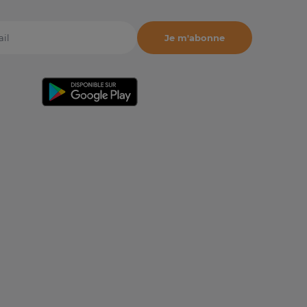
Je m'abonne
il