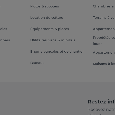
a
Motos & scooters
Chambres à 
Location de voiture
Terrains à v
soles
Équipements & pièces
Appartemen
Propriétés c
anners
Utilitaires, vans & minibus
louer
Engins agricoles et de chantier
Appartement
Bateaux
Maisons à lo
Restez in
Recevez notr