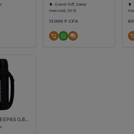
ar
Grand-Yoff, Dakar
mercredi, 00:15
mar
13 000 F CFA
65
THERMOS GEEPAS 0,8L GSVF4116 NOIR
ar