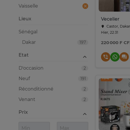
Vaisselle
Lieux
Vecelier
Castor, Daka
Sénégal
Hier, 22:31
Dakar
197
220 000 F C
Etat
D'occasion
2
Neuf
191
Réconditionné
2
Venant
2
Prix