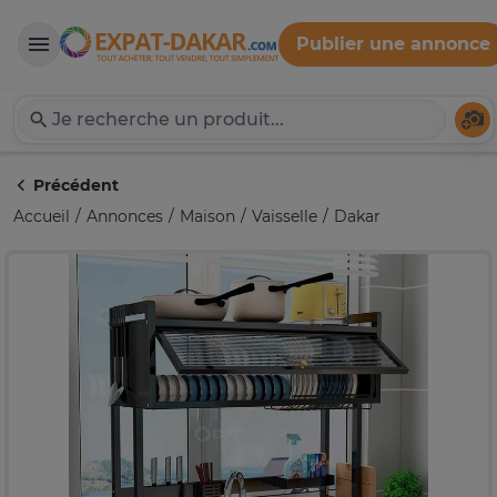
Publier une annonce
Expat-Dakar
Té
Précédent
Accueil
Annonces
Maison
Vaisselle
Dakar