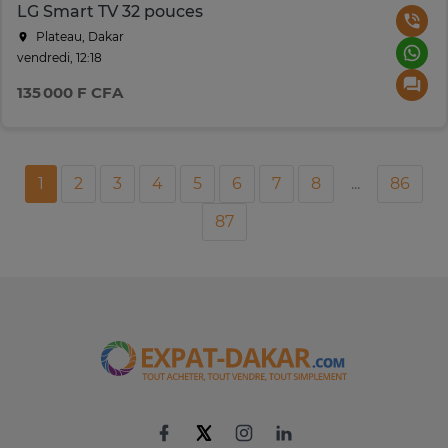
LG Smart TV 32 pouces
Plateau, Dakar
vendredi, 12:18
135 000 F CFA
1
2
3
4
5
6
7
8
...
86
87