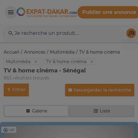
Publier une annonce
Expat-Dakar
Té
Accueil
Annonces
Multimédia
TV & home cinéma
Multimédia
TV & home cinéma
TV & home cinéma - Sénégal
865 résultats trouvés
Filtrer
Sauvegarder la recherche
Galerie
Liste
VIP