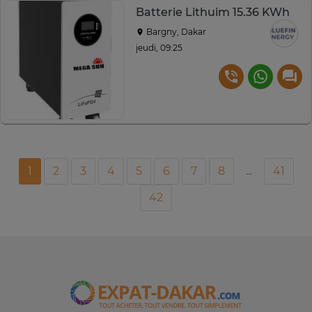
Batterie Lithuim 15.36 KWh
Bargny, Dakar
jeudi, 09:25
1
2
3
4
5
6
7
8
...
41
42