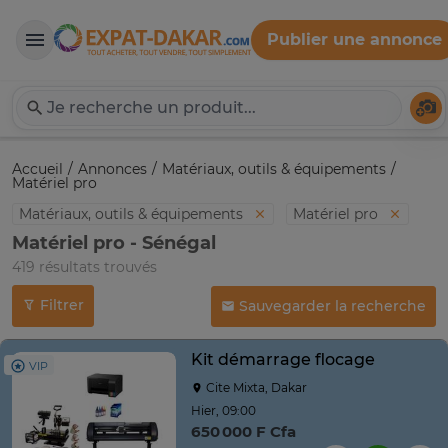
Publier une annonce
Expat-Dakar
Té
Accueil
Annonces
Matériaux, outils & équipements
Matériel pro
Matériaux, outils & équipements
Matériel pro
Matériel pro - Sénégal
419 résultats trouvés
Filtrer
Sauvegarder la recherche
Kit démarrage flocage
VIP
Cite Mixta, Dakar
Hier, 09:00
650 000 F Cfa