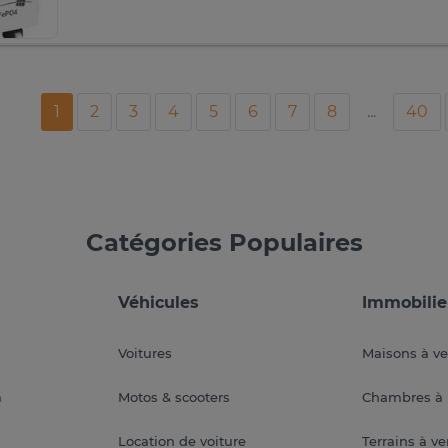
1
2
3
4
5
6
7
8
...
40
Catégories Populaires
Véhicules
Immobilie
Voitures
Maisons à v
a
Motos & scooters
Chambres à 
Location de voiture
Terrains à v