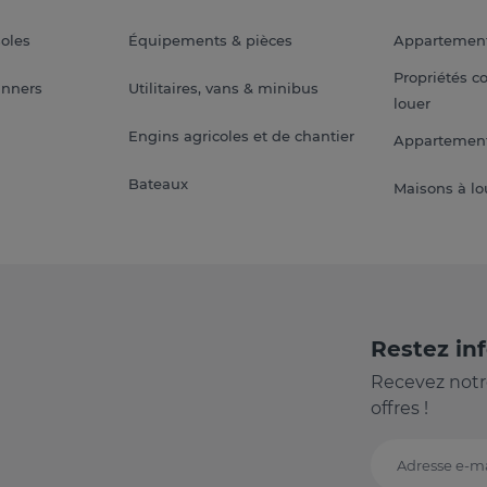
soles
Équipements & pièces
Appartemen
Propriétés c
anners
Utilitaires, vans & minibus
louer
Engins agricoles et de chantier
Appartement
Bateaux
Maisons à lo
Restez in
Recevez notr
offres !
Adresse e-ma