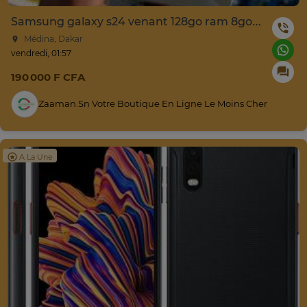
Samsung galaxy s24 venant 128go ram 8go 5g
Médina, Dakar
vendredi, 01:57
190 000 F CFA
Zaaman.sn Votre Boutique En Ligne Le Moins Cher
A La Une