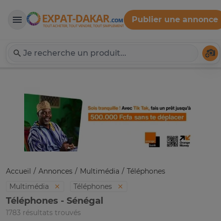
Publier une annonce
Expat-Dakar
Té
Accueil
Annonces
Multimédia
Téléphones
Multimédia
Téléphones
Téléphones - Sénégal
1783 résultats trouvés