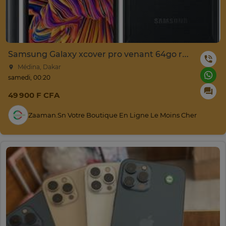
Samsung Galaxy xcover pro venant 64go ram 4go 4
Médina, Dakar
samedi, 00:20
49 900 F CFA
Zaaman.sn Votre Boutique En Ligne Le Moins Cher