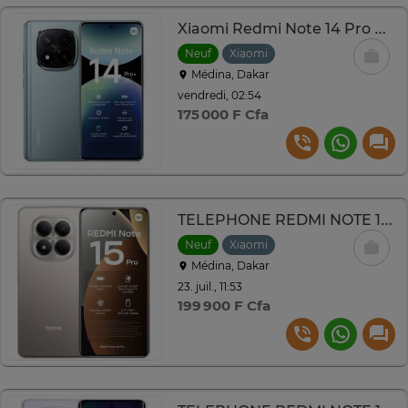
Xiaomi Redmi Note 14 Pro Plus 5G –256 Go RAM – 12 Go
Neuf
Xiaomi
Médina, Dakar
vendredi, 02:54
175 000 F Cfa
TELEPHONE REDMI NOTE 15 PRO 256GB RAM8
Neuf
Xiaomi
Médina, Dakar
23. juil., 11:53
199 900 F Cfa