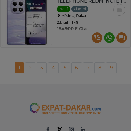
TELEPHONE REDMI NOTE 15 128GB RAM6
Neuf
Xiaomi
Médina, Dakar
23. juil., 11:48
154 900 F Cfa
1
2
3
4
5
6
7
8
9