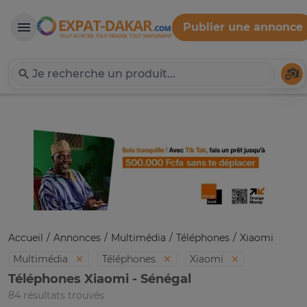
Publier une annonce
Expat-Dakar
Té
Accueil
Annonces
Multimédia
Téléphones
Xiaomi
Multimédia
Téléphones
Xiaomi
Téléphones Xiaomi - Sénégal
84 résultats trouvés