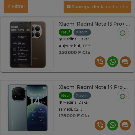
Filtrer
Sauvegarder la recherche
Xiaomi Redmi Note 15 Pro+ 5G – 12Go RAM 512Go – Charge 100W
Neuf
Xiaomi
Médina, Dakar
Aujourd'hui, 03:15
250 000 F Cfa
Xiaomi Redmi Note 14 Pro Plus 5G –256 Go RAM – 12 Go
Neuf
Xiaomi
Médina, Dakar
samedi, 02:13
175 000 F Cfa