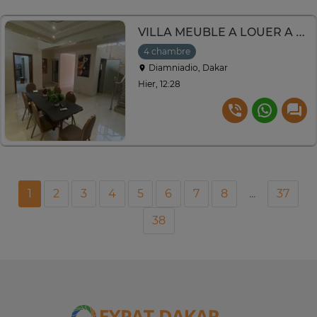
VILLA MEUBLE A LOUER A DIAMNIADIO
4 chambre
Diamniadio, Dakar
Hier, 12:28
1
2
3
4
5
6
7
8
...
37
38