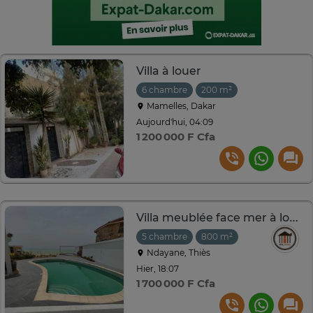
Villa à louer
6 chambre
200 m²
Mamelles, Dakar
Aujourd'hui, 04:09
1 200 000 F Cfa
Villa meublée face mer à louer à NDAYANE
5 chambre
800 m²
Ndayane, Thiès
Hier, 18:07
1 700 000 F Cfa