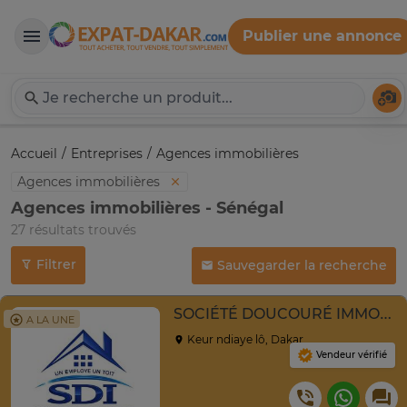
Publier une annonce
Expat-Dakar
Té
Accueil
Entreprises
Agences immobilières
Agences immobilières
Agences immobilières - Sénégal
27 résultats trouvés
Filtrer
Sauvegarder la recherche
SOCIÉTÉ DOUCOURÉ IMMOBILIER SDI
A LA UNE
Keur ndiaye lô, Dakar
Vendeur vérifié