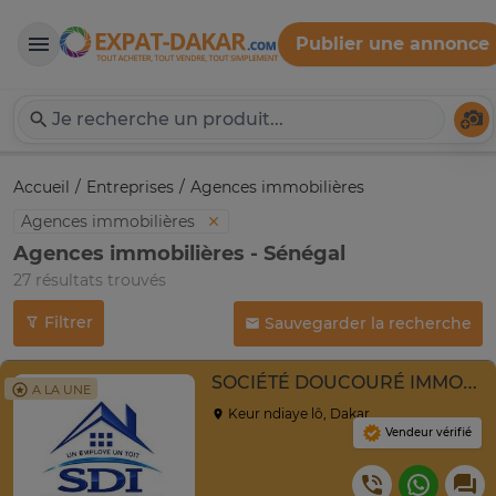
Publier une annonce
Expat-Dakar
Té
Accueil
Entreprises
Agences immobilières
Agences immobilières
Agences immobilières - Sénégal
27 résultats trouvés
Filtrer
Sauvegarder la recherche
SOCIÉTÉ DOUCOURÉ IMMOBILIER SDI
A LA UNE
Keur ndiaye lô, Dakar
Vendeur vérifié