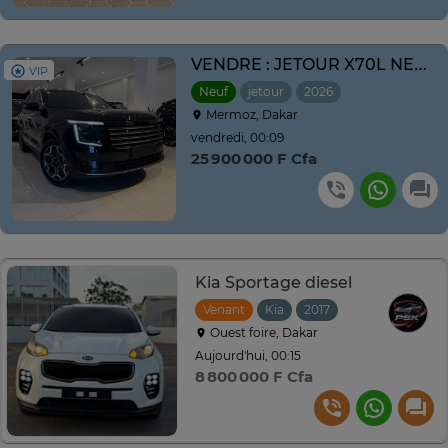
VENDRE : JETOUR X70L NEUF NOUVEAU MODÈLE ANNE 2026
VIP
Neuf
jetour
2026
Automatique
Mermoz, Dakar
vendredi, 00:09
25 900 000 F Cfa
Kia Sportage diesel
Venant
Kia
2017
Automatique
Ouest foire, Dakar
Aujourd'hui, 00:15
8 800 000 F Cfa