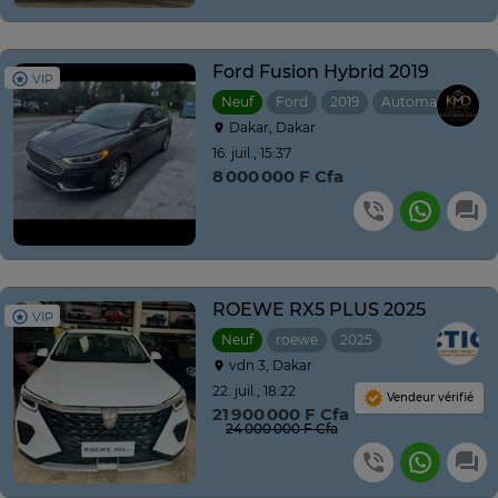
Ford Fusion Hybrid 2019
VIP
Neuf
Ford
2019
Automatique
Dakar, Dakar
16. juil., 15:37
8 000 000 F Cfa
ROEWE RX5 PLUS 2025
VIP
Neuf
roewe
2025
Automatique
vdn 3, Dakar
22. juil., 18:22
Vendeur vérifié
21 900 000 F Cfa
24 000 000 F Cfa