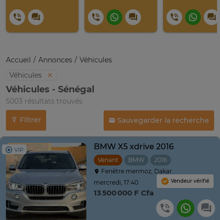
Accueil
Annonces
Véhicules
Véhicules
Véhicules - Sénégal
5003 résultats trouvés
Filtrer
Sauvegarder la recherche
BMW X5 xdrive 2016
VIP
Venant
BMW
2016
Automatique
Fenêtre mermoz, Dakar
Vendeur vérifié
mercredi, 17:40
13 500 000 F Cfa