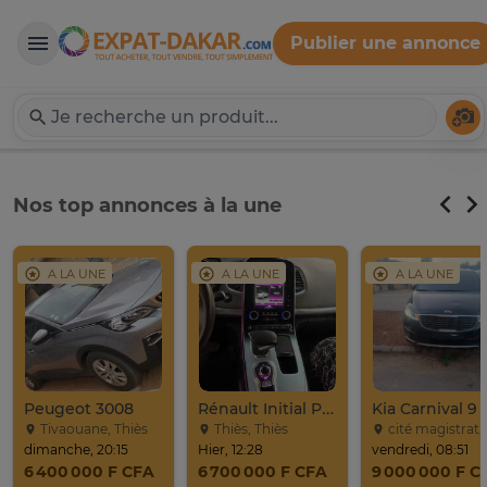
Publier une annonce
Expat-Dakar
Té
Nos top annonces à la une
A LA UNE
A LA UNE
A LA UNE
Peugeot 3008
Rénault Initial Paris 7 Places Très Propre
Tivaouane, Thiès
Thiès, Thiès
cité magistrat, Dak
dimanche, 20:15
Hier, 12:28
vendredi, 08:51
6 400 000 F CFA
6 700 000 F CFA
9 000 000 F C