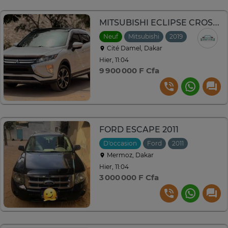
MITSUBISHI ECLIPSE CROSS 2019 1.5L 4x4
Neuf
Mitsubishi
2019
Automatiq
Cité Damel, Dakar
Hier, 11:04
9 900 000 F Cfa
FORD ESCAPE 2011
D'occasion
Ford
2011
Automatiq
Mermoz, Dakar
Hier, 11:04
3 000 000 F Cfa