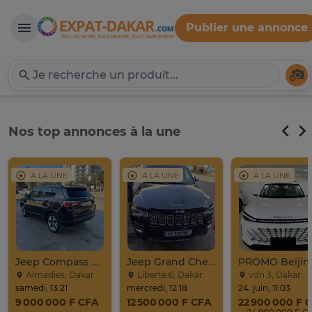
Publier une annonce
Expat-Dakar
Té
Nos top annonces à la une
A LA UNE
A LA UNE
A LA UNE
Jeep Compass SUV Noir Essence Automatique
Jeep Grand Cherokee Overland 2019 À Vendre
Almadies, Dakar
Liberte 6, Dakar
vdn 3, Dakar
samedi, 13:21
mercredi, 12:18
24. juin, 11:03
9 000 000 F CFA
12 500 000 F CFA
22 900 000 F 