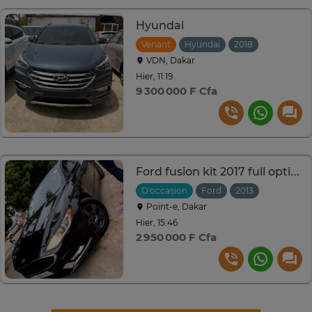
Hyundai
Venant
Hyundai
2018
VDN, Dakar
Hier, 11:19
9 300 000 F Cfa
Ford fusion kit 2017 full options
D'occasion
Ford
2013
Automati
Point-e, Dakar
Hier, 15:46
2 950 000 F Cfa