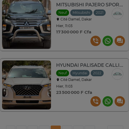
MITSUBISHI PAJERO SPORT 2021 DIESEL
Neuf
Mitsubishi
2021
Automatiq
Cité Damel, Dakar
Hier, 11:03
17 300 000 F Cfa
HYUNDAI PALISADE CALLIGRAPHIE 2022
Neuf
Hyundai
2022
Automatiqu
Cité Damel, Dakar
Hier, 11:03
23 500 000 F Cfa