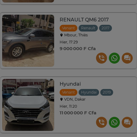
RENAULT QM6 2017
Venant
Renault
2017
Manuelle
Mbour, Thiès
Hier, 17:29
9 000 000 F Cfa
Hyundai
Venant
Hyundai
2019
Automati
VDN, Dakar
Hier, 11:20
11 000 000 F Cfa