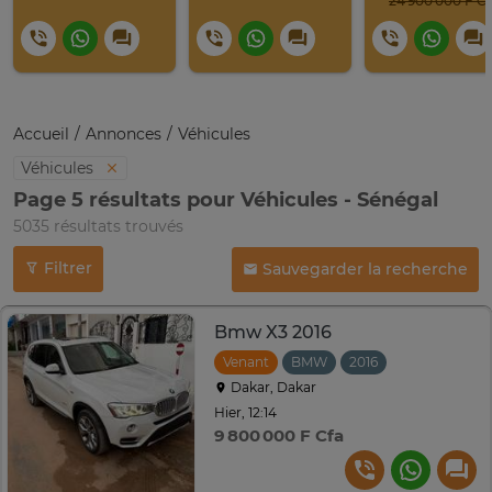
24 900 0
Accueil
Annonces
Véhicules
Véhicules
Page 5 résultats pour Véhicules - Sénégal
5035 résultats trouvés
Filtrer
Sauvegarder la recherche
Bmw X3 2016
Venant
BMW
2016
Automatique
Dakar, Dakar
Hier, 12:14
9 800 000 F Cfa