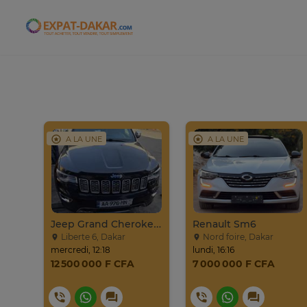
Expat-Dakar
A LA UNE
A LA UNE
Jeep Compass SUV Noir Essence Automatique
Jeep Grand Cherokee Overland 2019 À Vendre
Renault Sm6
Liberte 6, Dakar
Nord foire, Dakar
mercredi, 12:18
lundi, 16:16
12 500 000 F CFA
7 000 000 F CFA