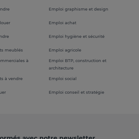
endre
Emploi graphisme et design
louer
Emploi achat
endre
Emploi hygiène et sécurité
ts meublés
Emploi agricole
ommerciales à
Emploi BTP, construction et
architecture
s à vendre
Emploi social
uer
Emploi conseil et stratégie
formés avec notre newsletter