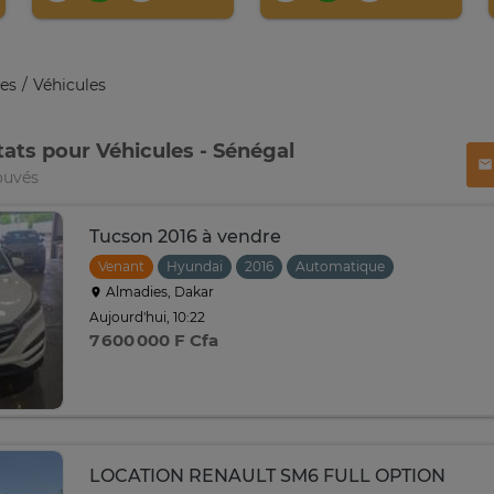
es
Véhicules
tats pour Véhicules - Sénégal
ouvés
Tucson 2016 à vendre
Venant
Hyundai
2016
Automatique
Almadies, Dakar
Aujourd'hui, 10:22
7 600 000 F Cfa
LOCATION RENAULT SM6 FULL OPTION