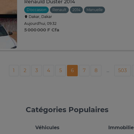
Renauld Duster 2014
D'occasion
Renault
2014
Manuelle
Dakar, Dakar
Aujourd'hui, 09:32
5 000 000 F Cfa
1
2
3
4
5
6
7
8
...
503
Catégories Populaires
Véhicules
Immobilie