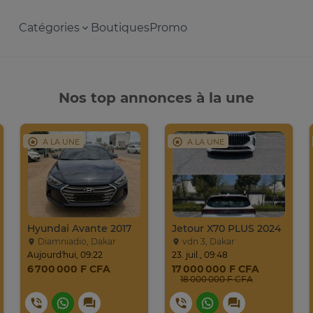
Catégories
Boutiques
Promo
Nos top annonces à la une
A LA UNE
A LA UNE
Hyundai Avante 2017
Jetour X70 PLUS 2024
Diamniadio, Dakar
vdn 3, Dakar
Aujourd'hui, 09:22
23. juil., 09:48
6 700 000 F CFA
17 000 000 F CFA
18 000 000 F CFA