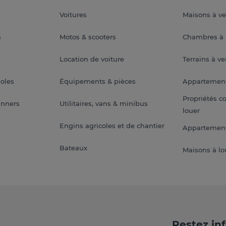
Voitures
Maisons à v
a
Motos & scooters
Chambres à 
Location de voiture
Terrains à v
soles
Équipements & pièces
Appartemen
Propriétés c
anners
Utilitaires, vans & minibus
louer
Engins agricoles et de chantier
Appartement
Bateaux
Maisons à lo
Restez in