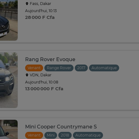
Fass, Dakar
Aujourd'hui, 10:13
28 000 F Cfa
Rang Rover Evoque
Venant
Range Rover
2017
Automatique
VDN, Dakar
Aujourd'hui, 10:08
13 000 000 F Cfa
Mini Cooper Countrymane S
Venant
Mini
2018
Automatique