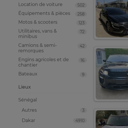
Location de voiture
502
Équipements & pièces
258
Motos & scooters
123
Utilitaires, vans &
72
minibus
Camions & semi-
42
remorques
Engins agricoles et de
16
chantier
Bateaux
9
Lieux
Sénégal
Autres
3
Dakar
4910