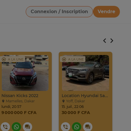
Connexion / Inscription
Vendre
Télécharger une image
Vo
A LA UNE
A LA UNE
ann
Nissan Kicks 2022
Location Hyundai Santafé Sport
Gé
pas
Mamelles, Dakar
Yoff, Dakar
lundi, 20:57
15. juil., 22:06
9 000 000 F CFA
30 000 F CFA