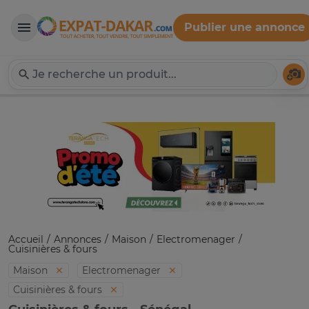
Publier une annonce
Expat-Dakar
Té
Accueil
Annonces
Maison
Electromenager
Cuisinières & fours
Maison
Electromenager
Cuisinières & fours