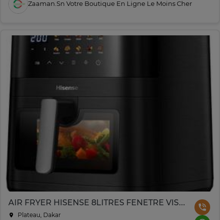
Zaaman.sn Votre Boutique En Ligne Le Moins Cher
AIR FRYER HISENSE 8LITRES FENETRE VISIBLE NOIR H08AFBK1S4
Plateau, Dakar