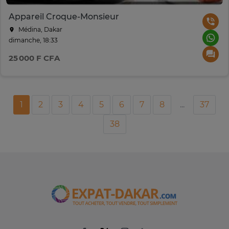
Appareil Croque-Monsieur
Médina, Dakar
dimanche, 18:33
25 000 F CFA
1
2
3
4
5
6
7
8
...
37
38