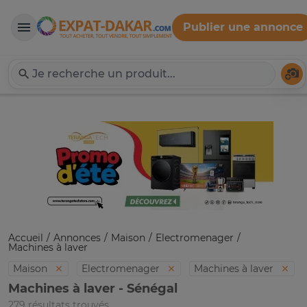
Publier une annonce
Expat-Dakar
Té
Accueil
Annonces
Maison
Electromenager
Machines à laver
Maison
Electromenager
Machines à laver
Machines à laver - Sénégal
279 résultats trouvés