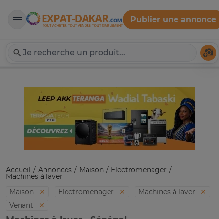
Publier une annonce
Expat-Dakar
Té
Accueil
Annonces
Maison
Electromenager
Machines à laver
Maison
Electromenager
Machines à laver
Venant