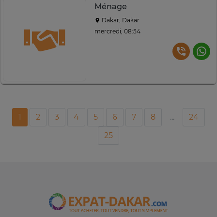
Ménage
Dakar, Dakar
mercredi, 08:54
1
2
3
4
5
6
7
8
...
24
25