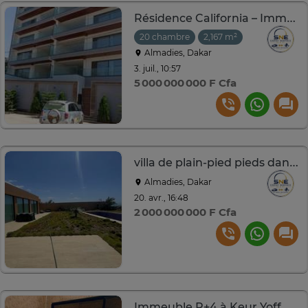
Résidence California – Immeuble R+5 (Aux Almadies)
20 chambre
2,167 m²
Almadies, Dakar
3. juil., 10:57
5 000 000 000 F Cfa
villa de plain-pied pieds dans l’eau Pointe des Almadies
Almadies, Dakar
20. avr., 16:48
2 000 000 000 F Cfa
Immeuble R+4 à Keur Yoff. A côté des Résidences Ataya