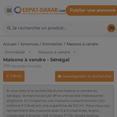
Publier une annonce
Expat-Dakar
Té
Accueil
Annonces
Immobilier
Maisons à vendre
Immobilier
Maisons à vendre
Maisons à vendre - Sénégal
379 résultats trouvés
Filtrer
Sauvegarder la recherche
Si vous êtes à la recherche d'une maison à vendre au
Sénégal, le marché actuel offre une variété intéressante
d'options. En moyenne, ces maisons coûtent environ 224
millions F Cfa et ont une superficie de 512 m². Pour ceux qui
recherchent des maisons avec 0 à 3 chambres, le prix
moyen est d'environ 148 millions F Cfa, tandis que les