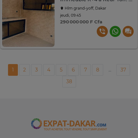
Hlm grand-yoff, Dakar
jeudi, 09:45
290 000 000 F Cfa
1
2
3
4
5
6
7
8
...
37
38