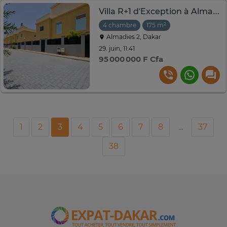
Villa R+1 d’Exception à Almadies 2 à vendre
4 chambre
175 m²
Almadies 2, Dakar
29. juin, 11:41
95 000 000 F Cfa
1
2
3
4
5
6
7
8
...
37
38