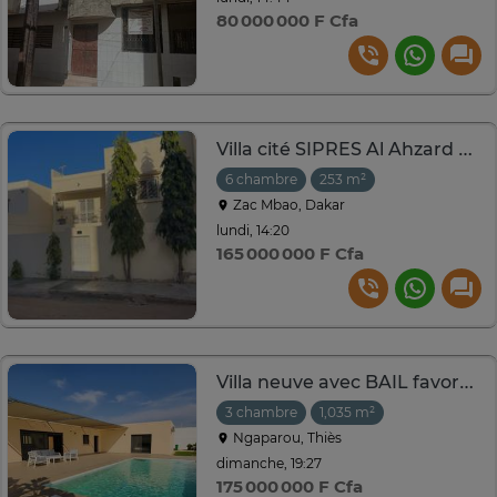
80 000 000 F Cfa
Villa cité SIPRES Al Ahzard de Zac MBAO sortie 9
6 chambre
253 m²
Zac Mbao, Dakar
lundi, 14:20
165 000 000 F Cfa
Villa neuve avec BAIL favorable à Ngaparou Terrain 1035 m²
3 chambre
1,035 m²
Ngaparou, Thiès
dimanche, 19:27
175 000 000 F Cfa