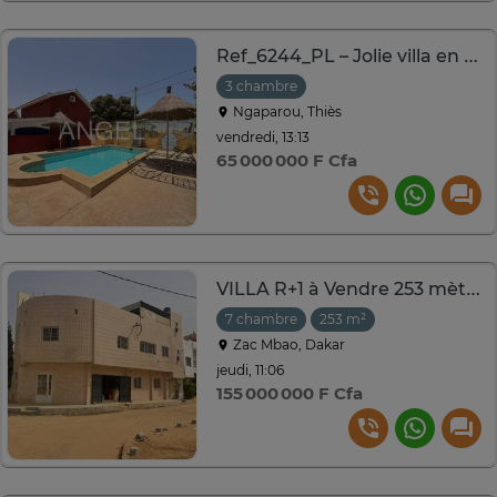
Ref_6244_PL – Jolie villa en duplex à vendre à Ngaparou
3 chambre
Ngaparou, Thiès
vendredi, 13:13
65 000 000 F Cfa
VILLA R+1 à Vendre 253 mètre carré Cité Al bazar Zac mbaw
7 chambre
253 m²
Zac Mbao, Dakar
jeudi, 11:06
155 000 000 F Cfa