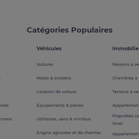
Catégories Populaires
Véhicules
Immobilie
Voitures
Maisons à v
a
Motos & scooters
Chambres à 
Location de voiture
Terrains à v
soles
Équipements & pièces
Appartemen
Propriétés c
anners
Utilitaires, vans & minibus
louer
Engins agricoles et de chantier
Appartement