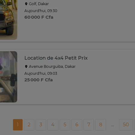
Golf, Dakar
Aujourd'hui, 09:30
60 000 F Cfa
Location de 4x4 Petit Prix
Avenue Bourguiba, Dakar
Aujourd'hui, 09:03
25 000 F Cfa
1
2
3
4
5
6
7
8
...
50