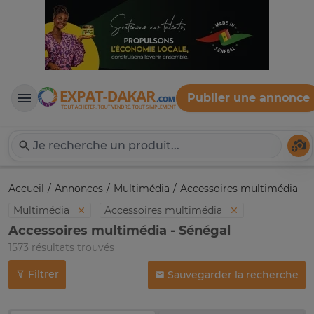
Publier une annonce
Expat-Dakar
Té
Accueil
Annonces
Multimédia
Accessoires multimédia
Multimédia
Accessoires multimédia
Accessoires multimédia - Sénégal
1573 résultats trouvés
Filtrer
Sauvegarder la recherche