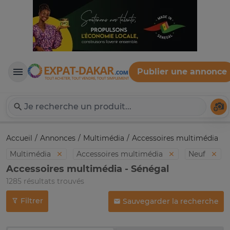
Publier une annonce
Expat-Dakar
Té
Accueil
Annonces
Multimédia
Accessoires multimédia
Multimédia
Accessoires multimédia
Neuf
Accessoires multimédia - Sénégal
1285 résultats trouvés
Filtrer
Sauvegarder la recherche