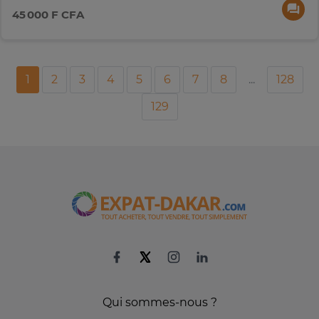
45 000 F CFA
1
2
3
4
5
6
7
8
...
128
129
Qui sommes-nous ?