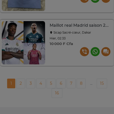
Maillot real Madrid saison 2026/2027
Sicap Sacré-cœur, Dakar
Hier, 02:33
10 000 F Cfa
1
2
3
4
5
6
7
8
...
15
16