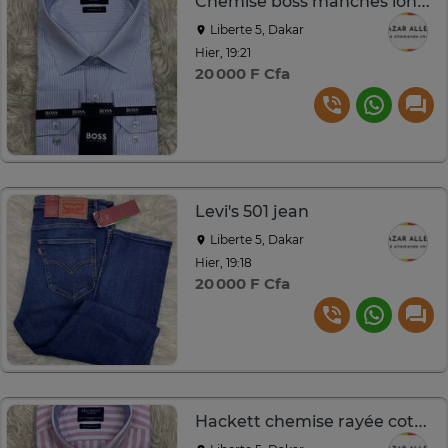
Chemise boss manches longues
Liberte 5, Dakar
Hier, 19:21
20 000 F Cfa
Levi's 501 jean
Liberte 5, Dakar
Hier, 19:18
20 000 F Cfa
Hackett chemise rayée coton