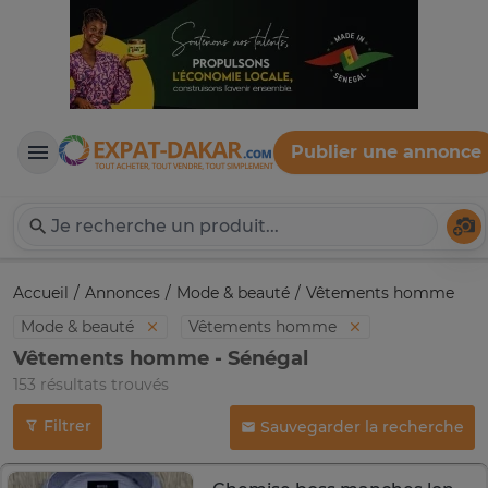
Publier une annonce
Expat-Dakar
Té
Accueil
Annonces
Mode & beauté
Vêtements homme
Mode & beauté
Vêtements homme
Vêtements homme - Sénégal
153 résultats trouvés
Filtrer
Sauvegarder la recherche