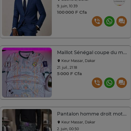
9. juin, 10:39
100 000 F Cfa
Maillot Sénégal coupe du monde
Keur Massar, Dakar
21. juil., 21:18
5 000 F Cfa
Pantalon homme droit motif graphique gris beige
Keur Massar, Dakar
2. juin, 00:50