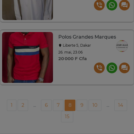
Polos Grandes Marques
Liberte 5, Dakar
26. mai, 23:06
20 000 F Cfa
1
2
...
6
7
8
9
10
...
14
15