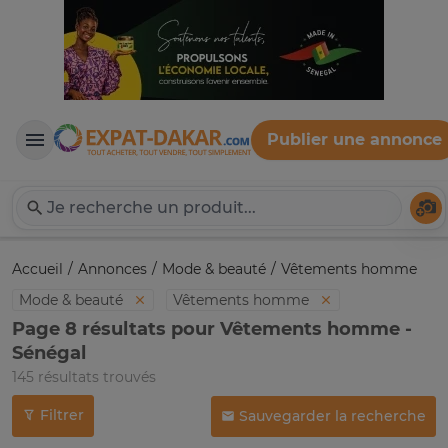
Publier une annonce
Expat-Dakar
Té
Accueil
Annonces
Mode & beauté
Vêtements homme
Mode & beauté
Vêtements homme
Page 8 résultats pour Vêtements homme -
Sénégal
145 résultats trouvés
Filtrer
Sauvegarder la recherche