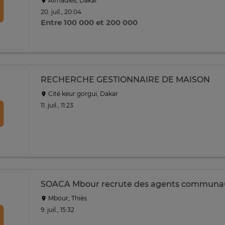
Almadies, Dakar
20. juil., 20:04
Entre 100 000 et 200 000
RECHERCHE GESTIONNAIRE DE MAISON
Cité keur gorgui, Dakar
11. juil., 11:23
SOACA Mbour recrute des agents communau
Mbour, Thiès
9. juil., 15:32