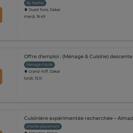
By Nastar
Ouest foire, Dakar
mardi, 16:49
Offre d'emploi : (Ménage & Cuisine) descente
Menage-Facile
Grand-Yoff, Dakar
lundi, 13:51
Cuisinière expérimentée recherchée – Almad
charles placement