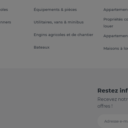
soles
Équipements & pièces
Appartemen
Propriétés c
anners
Utilitaires, vans & minibus
louer
Engins agricoles et de chantier
Appartement
Bateaux
Maisons à lo
Restez in
Recevez notr
offres !
Adresse e-ma