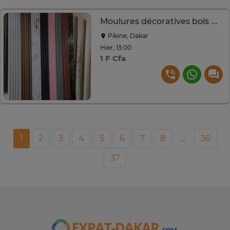
Moulures décoratives bois MDF modernes et colorées
Pikine, Dakar
Hier, 13:00
1 F Cfa
1
2
3
4
5
6
7
8
...
36
37