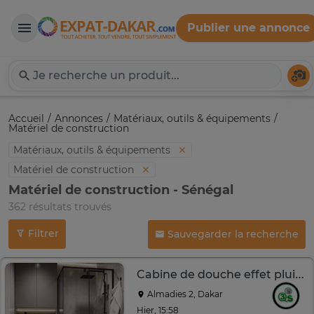
Publier une annonce
Expat-Dakar
Té
Accueil
Annonces
Matériaux, outils & équipements
Matériel de construction
Matériaux, outils & équipements
Matériel de construction
Matériel de construction - Sénégal
362 résultats trouvés
Filtrer
Sauvegarder la recherche
Cabine de douche effet pluie, en verre +chaise anglaise
Almadies 2, Dakar
Hier, 15:58