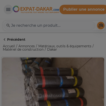
Publier une annonce
Expat-Dakar
Té
Précédent
Accueil
Annonces
Matériaux, outils & équipements
Matériel de construction
Dakar