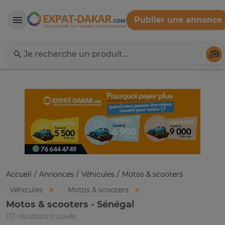
Publier une annonce
Expat-Dakar
Té
Accueil
Annonces
Véhicules
Motos & scooters
Véhicules
Motos & scooters
Motos & scooters - Sénégal
117 résultats trouvés