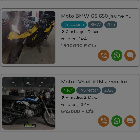
Moto BMW GS 650 jaune noir avec top case polyvalente
D'occasion
BMW
2015
Cité biagui, Dakar
vendredi, 14:41
1 500 000 F Cfa
Moto TVS et KTM à vendre
Neuf
TVS Motor
2026
Almadies 2, Dakar
vendredi, 10:49
645 000 F Cfa