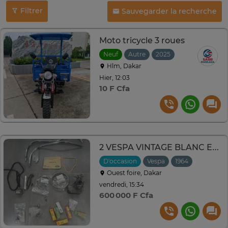
Filtrer
Sauvegarder la recherche
Moto tricycle 3 roues
Neuf
Autre
2025
Hlm, Dakar
Hier, 12:03
10 F Cfa
2 VESPA VINTAGE BLANC ET BLEU A RESTAURER
D'occasion
Vespa
1964
Ouest foire, Dakar
vendredi, 15:34
600 000 F Cfa