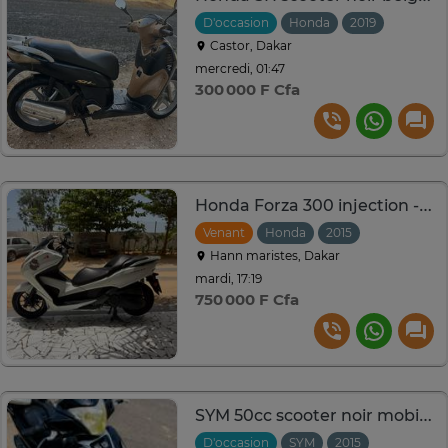
D'occasion
Honda
2019
Castor, Dakar
mercredi, 01:47
300 000 F Cfa
Honda Forza 300 injection - Nouveau modèle
Venant
Honda
2015
Hann maristes, Dakar
mardi, 17:19
750 000 F Cfa
SYM 50cc scooter noir mobilité urbaine économique
D'occasion
SYM
2015