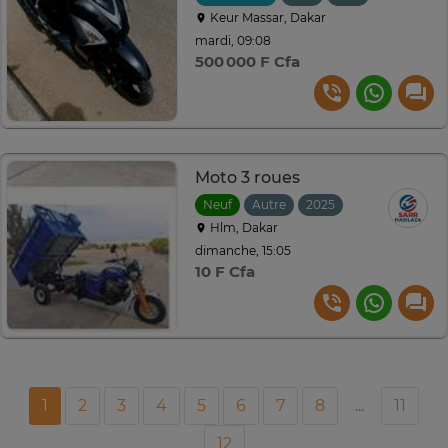
Keur Massar, Dakar
mardi, 09:08
500 000 F Cfa
Moto 3 roues
Neuf
Autre
2025
Hlm, Dakar
dimanche, 15:05
10 F Cfa
1
2
3
4
5
6
7
8
...
11
12