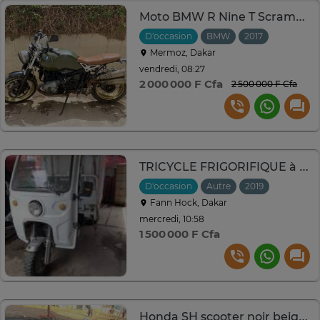
Moto BMW R Nine T Scrambler
D'occasion
BMW
2017
Mermoz, Dakar
vendredi, 08:27
2 000 000 F Cfa
2 500 000 F Cfa
TRICYCLE FRIGORIFIQUE à Vendre
D'occasion
Autre
2019
Fann Hock, Dakar
mercredi, 10:58
1 500 000 F Cfa
Honda SH scooter noir beige mobilité urbaine