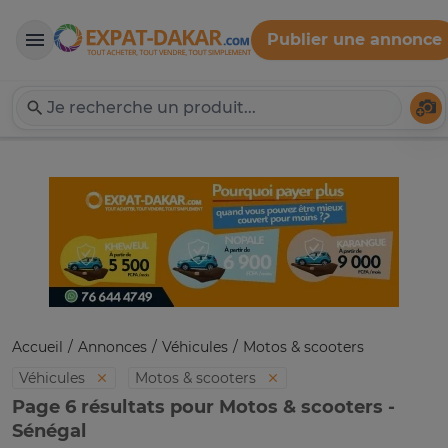
Publier une annonce
Expat-Dakar
Té
Accueil
Annonces
Véhicules
Motos & scooters
Véhicules
Motos & scooters
Page 6 résultats pour Motos & scooters -
Sénégal