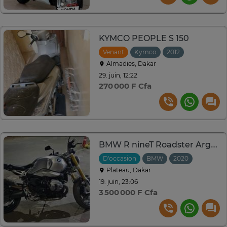
KYMCO PEOPLE S 150
Venant
Kymco
2012
Almadies, Dakar
29. juin, 12:22
270 000 F Cfa
BMW R nineT Roadster Argent performance urbaine
D'occasion
BMW
2020
Plateau, Dakar
19. juin, 23:06
3 500 000 F Cfa