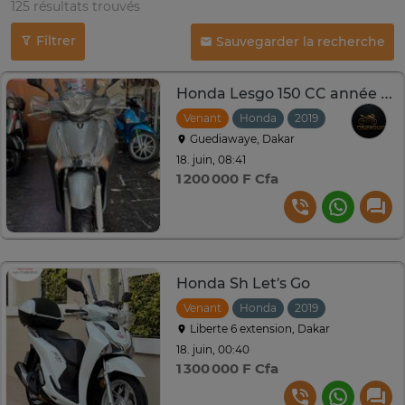
125 résultats trouvés
Filtrer
Sauvegarder la recherche
Honda Lesgo 150 CC année 2019, avec Cmc
Venant
Honda
2019
Guediawaye, Dakar
18. juin, 08:41
1 200 000 F Cfa
Honda Sh Let’s Go
Venant
Honda
2019
Liberte 6 extension, Dakar
18. juin, 00:40
1 300 000 F Cfa