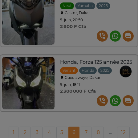
Neuf
Yamaha
2025
Castor, Dakar
9. juin, 20:50
2 800 F Cfa
Honda, Forza 125 année 2025
Venant
Honda
2025
Guediawaye, Dakar
9. juin, 18:11
2 300 000 F Cfa
1
2
3
4
5
6
7
8
...
12