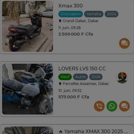
Xmax 300
D'occasion
Yamaha
2024
Grand-Dakar, Dakar
11. juin, 09:28
2 500 000 F Cfa
LOVERS LVS 150 CC
Neuf
Autre
2026
Parcelles Assainies, Dakar
10. juin, 09:52
575 000 F Cfa
🔥 Yamaha XMAX 300 2025 Neuf – Seulement 1 600 km