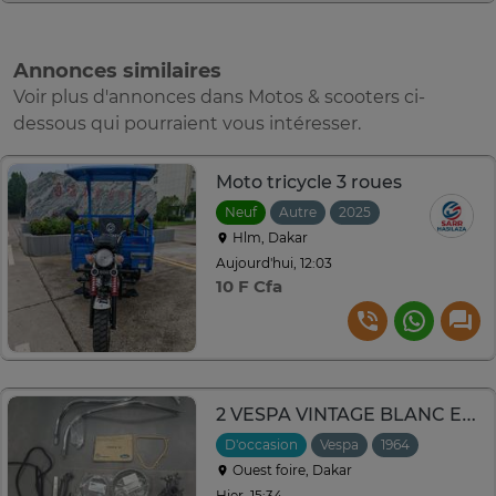
Annonces similaires
Voir plus d'annonces dans Motos & scooters ci-
dessous qui pourraient vous intéresser.
Moto tricycle 3 roues
Neuf
Autre
2025
Hlm, Dakar
Aujourd'hui, 12:03
10 F Cfa
2 VESPA VINTAGE BLANC ET BLEU A RESTAURER
D'occasion
Vespa
1964
Ouest foire, Dakar
Hier, 15:34