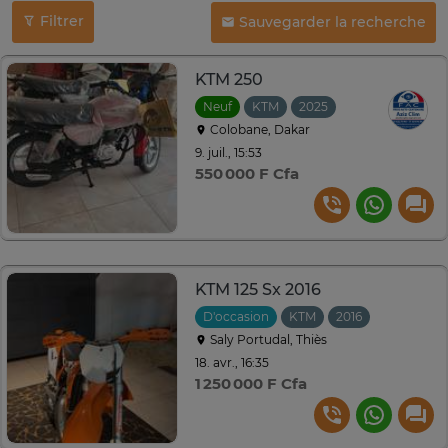
Filtrer
Sauvegarder la recherche
KTM 250
Neuf
KTM
2025
Colobane, Dakar
9. juil., 15:53
550 000 F Cfa
KTM 125 Sx 2016
D'occasion
KTM
2016
Saly Portudal, Thiès
18. avr., 16:35
1 250 000 F Cfa