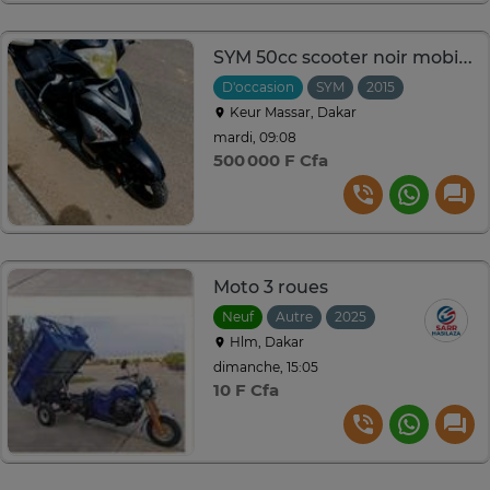
SYM 50cc scooter noir mobilité urbaine économique
D'occasion
SYM
2015
Keur Massar, Dakar
mardi, 09:08
500 000 F Cfa
Moto 3 roues
Neuf
Autre
2025
Hlm, Dakar
dimanche, 15:05
10 F Cfa