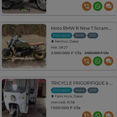
Moto BMW R Nine T Scrambler
D'occasion
BMW
2017
Mermoz, Dakar
Hier, 08:27
2 000 000 F Cfa
2 500 000 F Cfa
TRICYCLE FRIGORIFIQUE à Vendre
D'occasion
Autre
2019
Fann Hock, Dakar
mercredi, 10:58
1 500 000 F Cfa