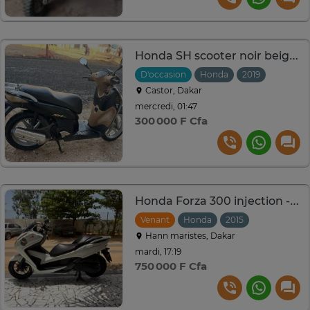
Honda SH scooter noir beige mobilité urbaine
D'occasion
Honda
2019
Castor, Dakar
mercredi, 01:47
300 000 F Cfa
Honda Forza 300 injection - Nouveau modèle
Venant
Honda
2015
Hann maristes, Dakar
mardi, 17:19
750 000 F Cfa