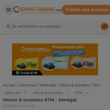
Publier une annonce
Expat-Dakar
Té
Accueil
Annonces
Véhicules
Motos & scooters
Ktm
Véhicules
Motos & scooters
KTM
Motos & scooters KTM - Sénégal
2 résultats trouvés