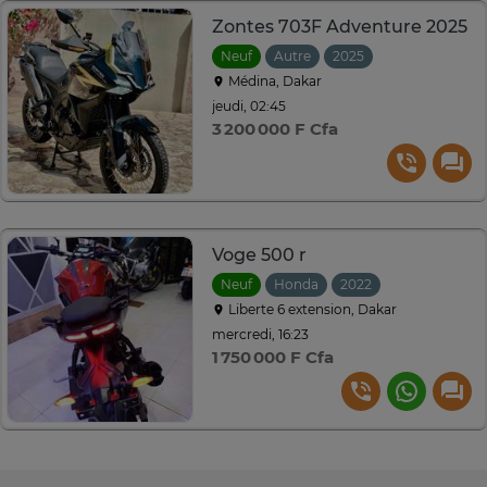
Zontes 703F Adventure 2025
Neuf
Autre
2025
Médina, Dakar
jeudi, 02:45
3 200 000 F Cfa
Voge 500 r
Neuf
Honda
2022
Liberte 6 extension, Dakar
mercredi, 16:23
1 750 000 F Cfa