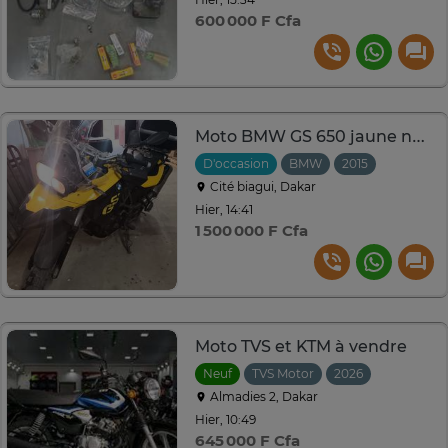
600 000 F Cfa
Moto BMW GS 650 jaune noir avec top case polyvalente
D'occasion
BMW
2015
Cité biagui, Dakar
Hier, 14:41
1 500 000 F Cfa
Moto TVS et KTM à vendre
Neuf
TVS Motor
2026
Almadies 2, Dakar
Hier, 10:49
645 000 F Cfa