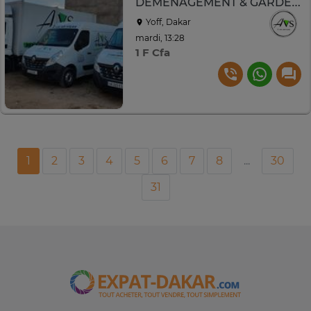
DEMENAGEMENT & GARDE-MEUBLES
Yoff, Dakar
mardi, 13:28
1 F Cfa
1
2
3
4
5
6
7
8
...
30
31