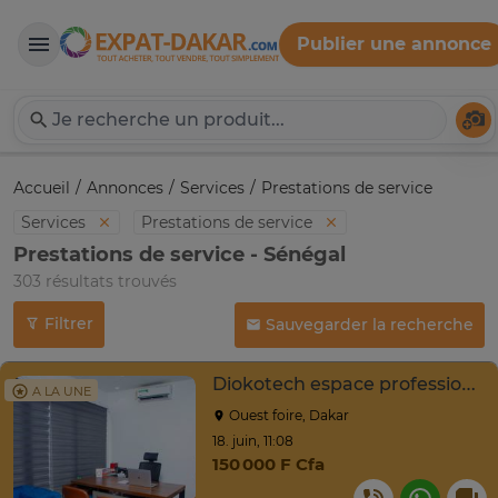
Publier une annonce
Expat-Dakar
Té
Accueil
Annonces
Services
Prestations de service
Services
Prestations de service
Prestations de service - Sénégal
303 résultats trouvés
Filtrer
Sauvegarder la recherche
Diokotech espace professionnel flexible bureau privé
A LA UNE
Ouest foire, Dakar
18. juin, 11:08
150 000 F Cfa