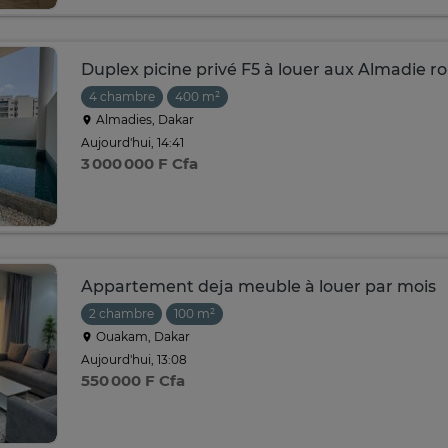
Duplex picine privé F5 à louer aux Almadie r
4 chambre
400 m²
Almadies, Dakar
Aujourd'hui, 14:41
3 000 000 F Cfa
Appartement deja meuble à louer par mois
2 chambre
100 m²
Ouakam, Dakar
Aujourd'hui, 13:08
550 000 F Cfa