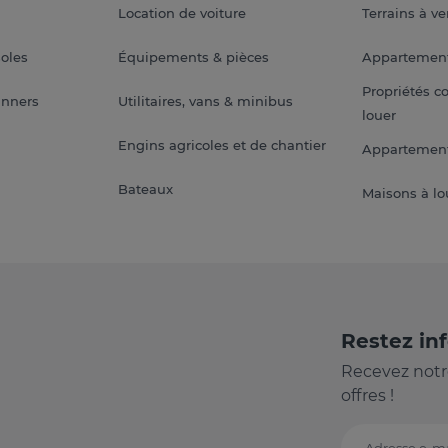
Location de voiture
Terrains à v
soles
Équipements & pièces
Appartemen
Propriétés c
anners
Utilitaires, vans & minibus
louer
Engins agricoles et de chantier
Appartement
Bateaux
Maisons à lo
Restez in
Recevez notr
offres !