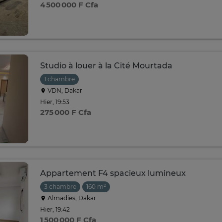
4 500 000 F Cfa
Studio à louer à la Cité Mourtada
1 chambre
VDN, Dakar
Hier, 19:53
275 000 F Cfa
Appartement F4 spacieux lumineux
3 chambre
160 m²
Almadies, Dakar
Hier, 19:42
1 500 000 F Cfa