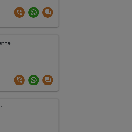
ienne
r