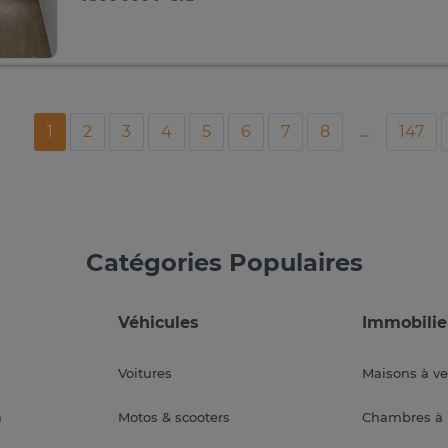
1
2
3
4
5
6
7
8
...
147
Catégories Populaires
Véhicules
Immobilie
Voitures
Maisons à v
a
Motos & scooters
Chambres à 