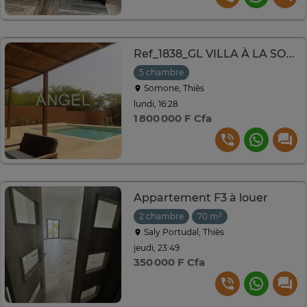
Ref_1838_GL VILLA À LA SOMONE VUE PANORAMIQUE SUR LA LAGUNE
5 chambre
Somone, Thiès
lundi, 16:28
1 800 000 F Cfa
Appartement F3 à louer
2 chambre
70 m²
Saly Portudal, Thiès
jeudi, 23:49
350 000 F Cfa