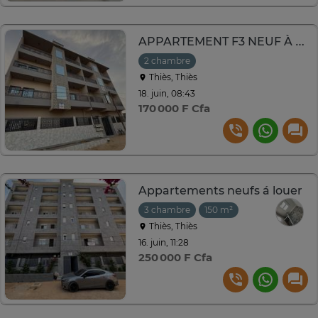
APPARTEMENT F3 NEUF À THIÈS
2 chambre
Thiès, Thiès
18. juin, 08:43
170 000 F Cfa
Appartements neufs á louer
3 chambre
150 m²
Thiès, Thiès
16. juin, 11:28
250 000 F Cfa