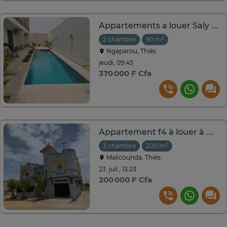
Appartements a louer Saly center
2 chambre
90 m²
Ngaparou, Thiès
jeudi, 09:45
370 000 F Cfa
Appartement f4 à louer à M’bour Malicounda
3 chambre
200 m²
Malicounda, Thiès
23. juil., 13:23
200 000 F Cfa