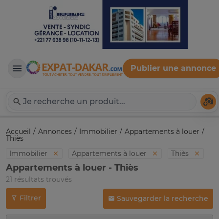
Publier une annonce
Expat-Dakar
Té
Accueil
Annonces
Immobilier
Appartements à louer
Thiès
Immobilier
Appartements à louer
Thiès
Appartements à louer - Thiès
21 résultats trouvés
Filtrer
Sauvegarder la recherche