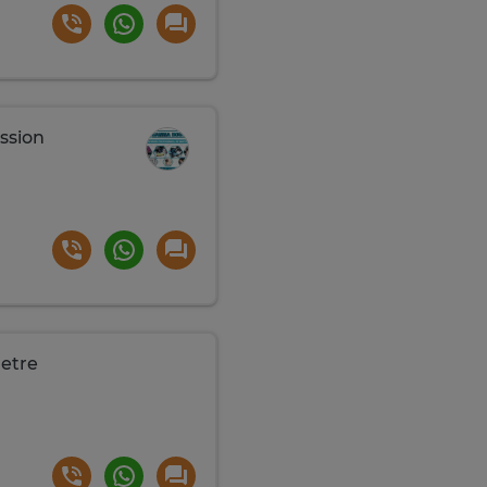
ssion
etre