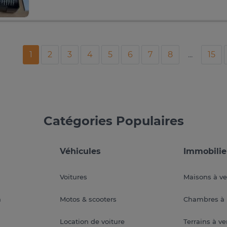
1
2
3
4
5
6
7
8
...
15
Catégories Populaires
Véhicules
Immobilie
Voitures
Maisons à v
a
Motos & scooters
Chambres à 
Location de voiture
Terrains à v