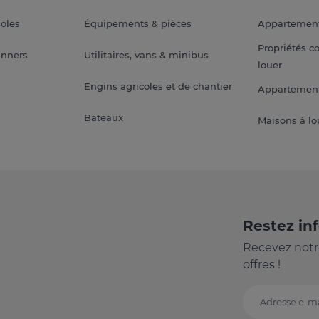
soles
Équipements & pièces
Appartemen
Propriétés c
anners
Utilitaires, vans & minibus
louer
Engins agricoles et de chantier
Appartement
Bateaux
Maisons à lo
Restez in
Recevez notr
offres !
Adresse e-ma