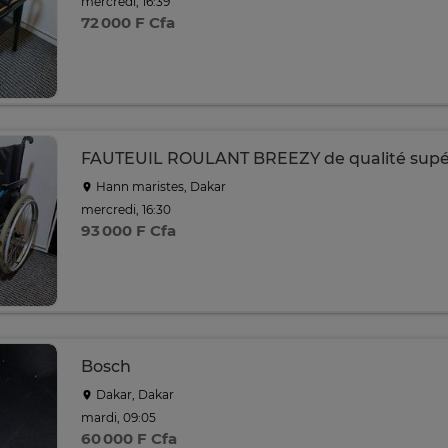
mercredi, 16:39
72 000 F Cfa
FAUTEUIL ROULANT BREEZY de qualité supér
Hann maristes, Dakar
mercredi, 16:30
93 000 F Cfa
Bosch
Dakar, Dakar
mardi, 09:05
60 000 F Cfa