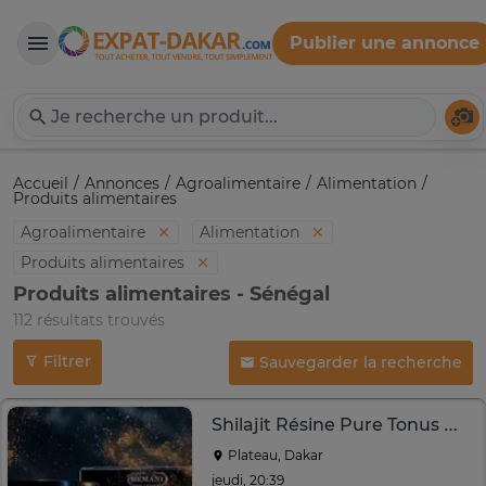
Publier une annonce
Expat-Dakar
Té
Accueil
Annonces
Agroalimentaire
Alimentation
Produits alimentaires
Agroalimentaire
Alimentation
Produits alimentaires
Produits alimentaires - Sénégal
112 résultats trouvés
Filtrer
Sauvegarder la recherche
Shilajit Résine Pure Tonus Naturelle
Plateau, Dakar
jeudi, 20:39