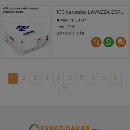
100 capsules LAVAZZA ESPRESSO POINT N°408
Médina, Dakar
lundi, 13:28
28 000 F Cfa
1
2
3
4
5
6
7
8
...
11
12