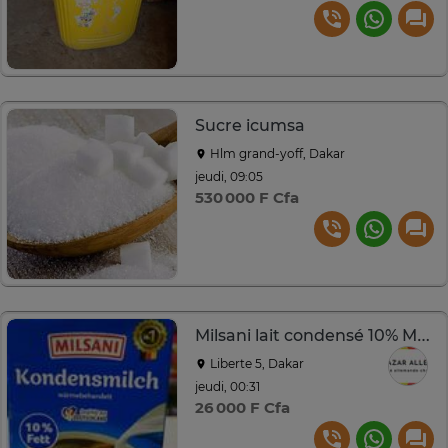
Sucre icumsa
Hlm grand-yoff, Dakar
jeudi, 09:05
530 000 F Cfa
Milsani lait condensé 10% MG 340 ml
Liberte 5, Dakar
jeudi, 00:31
26 000 F Cfa