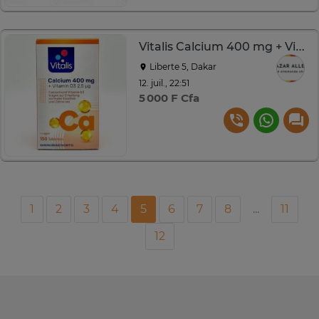
Vitalis Calcium 400 mg + Vitamine D3 150 comprimés
Liberte 5, Dakar
12. juil., 22:51
5 000 F Cfa
1
2
3
4
5
6
7
8
...
11
12