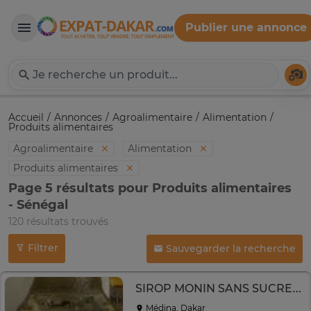
Publier une annonce
Expat-Dakar
Té
Accueil
Annonces
Agroalimentaire
Alimentation
Produits alimentaires
Agroalimentaire
Alimentation
Produits alimentaires
Page 5 résultats pour Produits alimentaires
- Sénégal
120 résultats trouvés
Filtrer
Sauvegarder la recherche
SIROP MONIN SANS SUCRE 70 cl
Médina, Dakar