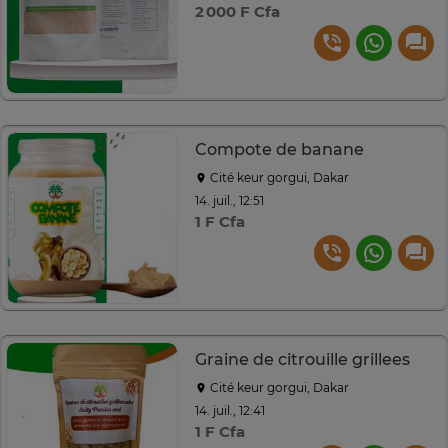
2 000 F Cfa
Compote de banane
Cité keur gorgui, Dakar
14. juil., 12:51
1 F Cfa
Graine de citrouille grillees
Cité keur gorgui, Dakar
14. juil., 12:41
1 F Cfa