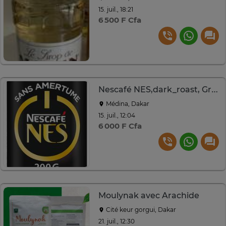
15. juil., 18:21
6 500 F Cfa
Nescafé NES,dark_roast, Grain entier, Café Soluble,
Médina, Dakar
15. juil., 12:04
6 000 F Cfa
Moulynak avec Arachide
Cité keur gorgui, Dakar
21. juil., 12:30