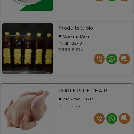
Produits % bio
Ouakam, Dakar
14. juil., 08:40
2 500 F Cfa
POULETS DE CHAIR
Zac Mbao, Dakar
13. juil., 16:26