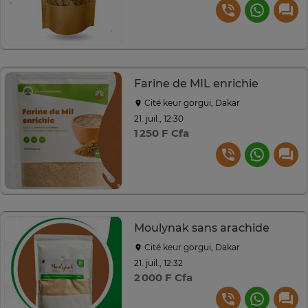
Farine de MIL enrichie
Cité keur gorgui, Dakar
21. juil., 12:30
1 250 F Cfa
Moulynak sans arachide
Cité keur gorgui, Dakar
21. juil., 12:32
2 000 F Cfa